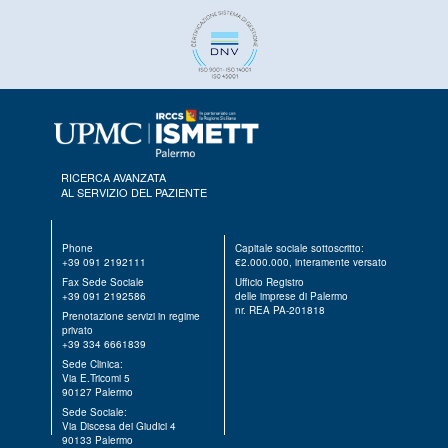
RICERCA AVANZATA
AL SERVIZIO DEL PAZIENTE
Phone
Capitale sociale sottoscritto:
+39 091 2192111
€2.000.000, interamente versato
Fax Sede Sociale
Ufficio Registro
+39 091 2192586
delle imprese di Palermo
nr. REA PA-201818
Prenotazione servizi in regime
privato
+39 334 6661839
Sede Clinica:
Via E.Tricomi 5
90127 Palermo
Sede Sociale:
Via Discesa dei Giudici 4
90133 Palermo