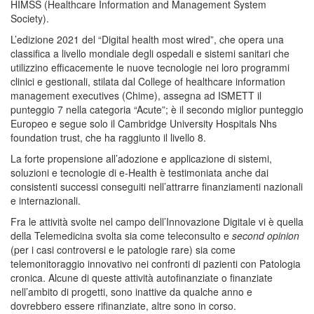
HIMSS (Healthcare Information and Management System
Society).
L’edizione 2021 del “Digital health most wired”, che opera una
classifica a livello mondiale degli ospedali e sistemi sanitari che
utilizzino efficacemente le nuove tecnologie nei loro programmi
clinici e gestionali, stilata dal College of healthcare information
management executives (Chime), assegna ad ISMETT il
punteggio 7 nella categoria “Acute”; è il secondo miglior punteggio
Europeo e segue solo il Cambridge University Hospitals Nhs
foundation trust, che ha raggiunto il livello 8.
La forte propensione all’adozione e applicazione di sistemi,
soluzioni e tecnologie di e-Health è testimoniata anche dai
consistenti successi conseguiti nell’attrarre finanziamenti nazionali
e internazionali.
Fra le attività svolte nel campo dell’Innovazione Digitale vi è quella
della Telemedicina svolta sia come teleconsulto e
second opinion
(per i casi controversi e le patologie rare) sia come
telemonitoraggio innovativo nei confronti di pazienti con Patologia
cronica. Alcune di queste attività autofinanziate o finanziate
nell’ambito di progetti, sono inattive da qualche anno e
dovrebbero essere rifinanziate, altre sono in corso.