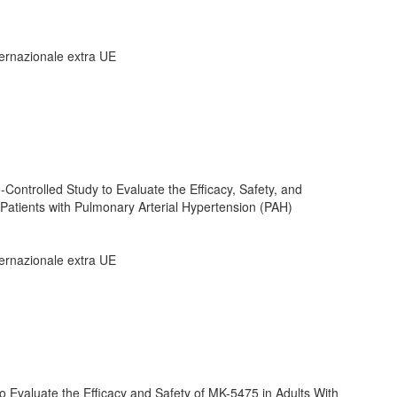
ternazionale extra UE
ontrolled Study to Evaluate the Efficacy, Safety, and
n Patients with Pulmonary Arterial Hypertension (PAH)
ternazionale extra UE
 Evaluate the Efficacy and Safety of MK-5475 in Adults With