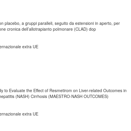
on placebo, a gruppi paralleli, seguito da estensioni in aperto, per
nzione cronica dell’allotrapianto polmonare (CLAD) dop
nternazionale extra UE
 to Evaluate the Effect of Resmetirom on Liver-related Outcomes in
eatohepatitis (NASH) Cirrhosis (MAESTRO-NASH OUTCOMES)
nternazionale extra UE