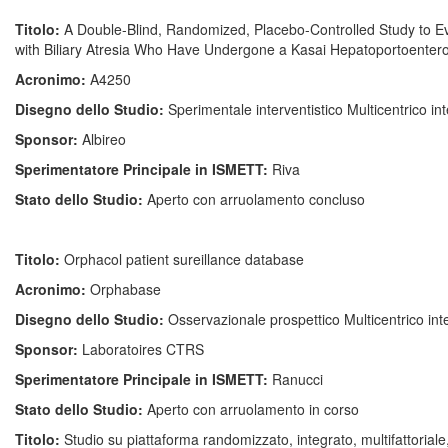
Titolo:
A Double-Blind, Randomized, Placebo-Controlled Study to Eva
with Biliary Atresia Who Have Undergone a Kasai Hepatoportoente
Acronimo:
A4250
Disegno dello Studio:
Sperimentale interventistico Multicentrico i
Sponsor:
Albireo
Sperimentatore Principale in ISMETT:
Riva
Stato dello Studio:
Aperto con arruolamento concluso
Titolo:
Orphacol patient sureillance database
Acronimo:
Orphabase
Disegno dello Studio:
Osservazionale prospettico Multicentrico in
Sponsor:
Laboratoires CTRS
Sperimentatore Principale in ISMETT:
Ranucci
Stato dello Studio:
Aperto con arruolamento in corso
Titolo:
Studio su piattaforma randomizzato, integrato, multifattoria