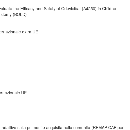
luate the Efficacy and Safety of Odevixibat (A4250) in Children
rostomy (BOLD)
nternazionale extra UE
ternazionale UE
le, adattivo sulla polmonite acquisita nella comunità (REMAP-CAP per