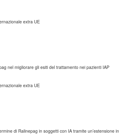
nternazionale extra UE
pag nel migliorare gli esiti del trattamento nei pazienti IAP
nternazionale extra UE
termine di Ralinepag in soggetti con IA tramite un’estensione in