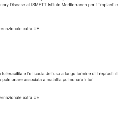
ary Disease at ISMETT Istituto Mediterraneo per i Trapianti e
ternazionale extra UE
tollerabilità e l’efficacia dell’uso a lungo termine di Treprostinil
ione polmonare associata a malattia polmonare inter
ternazionale extra UE