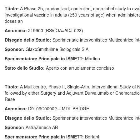
Titolo:
A Phase 2b, randomized, controlled, open-label study to e
investigational vaccine in adults (≥50 years of age) when administer
doses an
Acronimo:
219900 (RSV OA=ADJ-023)
Disegno dello Studio:
Sperimentale interventistico Multicentrico i
Sponsor:
GlaxoSmithKline Biologicals S.A
Sperimentatore Principale in ISMETT:
Martino
Stato dello Studio:
Aperto con arruolamento concluso
Titolo:
A Multicentre, Phase II, Single-Arm, Interventional Study
followed by either Surgery and Adjuvant Durvalumab or Chemoradiot
Rese
Acronimo:
D9106C00002 – MDT BRIDGE
Disegno dello Studio:
Sperimentale interventistico Multicentrico i
Sponsor:
AstraZeneca AB
Sperimentatore Principale in ISMETT:
Bertani