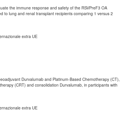
valuate the immune response and safety of the RSVPreF3 OA
ed to lung and renal transplant recipients comparing 1 versus 2
nternazionale extra UE
 of Neoadjuvant Durvalumab and Platinum-Based Chemotherapy (CT),
herapy (CRT) and consolidation Durvalumab, in participants with
nternazionale extra UE