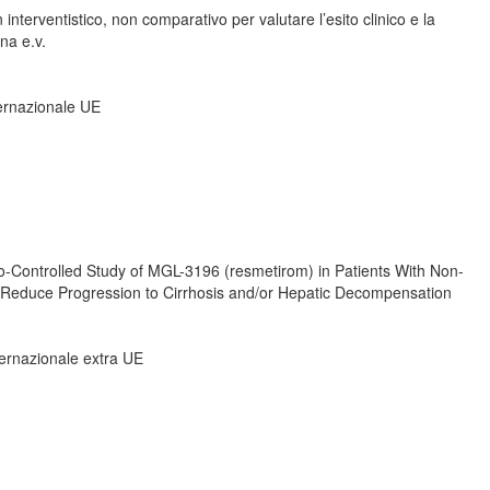
 interventistico, non comparativo per valutare l’esito clinico e la
na e.v.
ternazionale UE
o-Controlled Study of MGL-3196 (resmetirom) in Patients With Non-
 Reduce Progression to Cirrhosis and/or Hepatic Decompensation
nternazionale extra UE