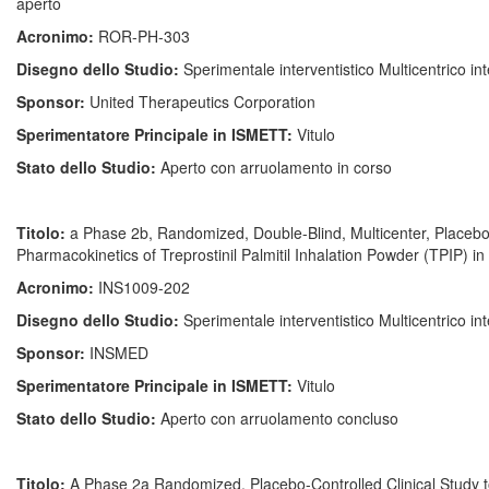
aperto
Acronimo:
ROR-PH-303
Disegno dello Studio:
Sperimentale interventistico Multicentrico in
Sponsor:
United Therapeutics Corporation
Sperimentatore Principale in ISMETT:
Vitulo
Stato dello Studio:
Aperto con arruolamento in corso
Titolo:
a Phase 2b, Randomized, Double-Blind, Multicenter, Placebo-C
Pharmacokinetics of Treprostinil Palmitil Inhalation Powder (TPIP) i
Acronimo:
INS1009-202
Disegno dello Studio:
Sperimentale interventistico Multicentrico in
Sponsor:
INSMED
Sperimentatore Principale in ISMETT:
Vitulo
Stato dello Studio:
Aperto con arruolamento concluso
Titolo:
A Phase 2a Randomized, Placebo-Controlled Clinical Study to