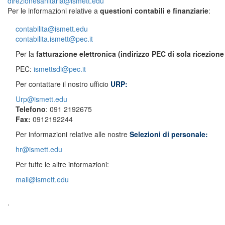
direzionesanitaria@ismett.edu
Per le informazioni relative a
questioni contabili e finanziarie
:
contabilita@ismett.edu
contabilita.ismett@pec.it
Per la
fatturazione elettronica (indirizzo PEC di sola ricezione
PEC:
ismettsdi@pec.it
Per contattare il nostro ufficio
URP:
Urp@ismett.edu
Telefono
: 091 2192675
Fax:
0912192244
Per informazioni relative alle nostre
S
elezioni di personale:
hr@ismett.edu
Per tutte le altre informazioni:
mail@ismett.edu
.