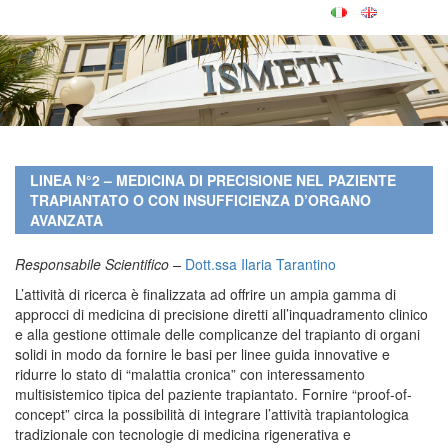
LINEA N°2 – MEDICINA DI PRECISIONE NEL PAZIENTE
TRAPIANTATO O CON INSUFFICIENZA D’ORGANO
AVANZATA
Responsabile Scientifico –
Dott.ssa Ilaria Tarantino
L’attività di ricerca è finalizzata ad offrire un ampia gamma di
approcci di medicina di precisione diretti all’inquadramento clinico
e alla gestione ottimale delle complicanze del trapianto di organi
solidi in modo da fornire le basi per linee guida innovative e
ridurre lo stato di “malattia cronica” con interessamento
multisistemico tipica del paziente trapiantato. Fornire “proof-of-
concept” circa la possibilità di integrare l’attività trapiantologica
tradizionale con tecnologie di medicina rigenerativa e