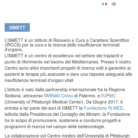
ISMETT
L’ISMETT è un Istituto di Ricovero e Cura a Carattere Scientifico
(IRCCS) per la cura e la ricerca delle insufficienze terminali
d’organo.
L’ISMETT è un centro di eccellenza nel settore dei trapianti e
punto di riferimento nel bacino del Mediterraneo. Presso il nostro
Centro sono attivi importanti progetti di ricerca volti a garantire ai
pazienti le terapie più avanzate e dare una risposta adeguata alle
insufficienze terminali d’organi vitali
L’Istituto è nato dalla partnership internazionale fra la Regione
Siciliana, attraverso l’
ARNAS Civico
di Palermo, e l’
UPMC
(University of Pittsburgh Medical Center). Da Giugno 2017, è
entrata a far parte dei soci di ISMETT la
Fondazione Ri.MED
,
istituita dalla Presidenza del Consiglio dei Ministri, la Fondazione
ha lo scopo di promuovere, sostenere e condurre progetti e
programmi di ricerca nel campo delle biotecnologie.
La collaborazione col Centro medico dell’Università di Pittsburgh