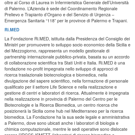
oltre al Corso di Laurea in Infermieristica Generale dell’Università
di Palermo. L’Azienda è sede del Coordinamento Regionale
Prelievo e Trapianto d’Organo e del Servizio di Urgenza –
Emergenza Sanitaria “118” per le province di Palermo e Trapani.
Ri.MED
La Fondazione Ri.MED, istituita dalla Presidenza del Consiglio dei
Ministri per promuovere lo sviluppo socio economico della Sicilia e
del Mezzogiorno, rappresenta un modello gestionale di
partnership internazionale pubblico-privata, basata su un accordo
di collaborazione scientifica tra Stati Uniti e Italia. Ri.MED è una
fondazione no-profit impegnata nello sviluppo di approcci di
ricerca traslazionale biotecnologica e biomedica, nella
divulgazione del sapere scientifico, nella formazione di personale
qualificato per il settore Life Science e nella realizzazione e
gestione di centri e laboratori di ricerca. Attualmente è impegnata
nella realizzazione in provincia di Palermo del Centro per le
Biotecnologie e la Ricerca Biomedica, un centro ricerca che
posizionerà la Sicilia come hub nel Mediterraneo per la ricerca
biomedica. La Fondazione ha la sua sede legale e amministrativa
a Palermo, dove sono ubicati anche i laboratori di biologia e
chimica computazionale, mentre le sedi operative sono dislocate
presso l’IRCCS-ISMETT (laboratori di ricerca biomedica e