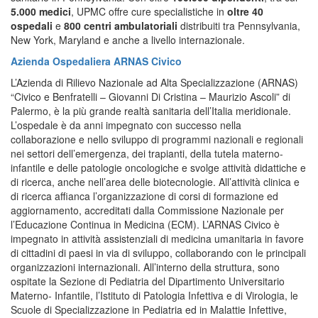
5.000 medici
, UPMC offre cure specialistiche in
oltre 40
ospedali
e
800 centri ambulatoriali
distribuiti tra Pennsylvania,
New York, Maryland e anche a livello internazionale.
Azienda Ospedaliera ARNAS Civico
L’Azienda di Rilievo Nazionale ad Alta Specializzazione (ARNAS)
“Civico e Benfratelli – Giovanni Di Cristina – Maurizio Ascoli” di
Palermo, è la più grande realtà sanitaria dell’Italia meridionale.
L’ospedale è da anni impegnato con successo nella
collaborazione e nello sviluppo di programmi nazionali e regionali
nei settori dell’emergenza, dei trapianti, della tutela materno-
infantile e delle patologie oncologiche e svolge attività didattiche e
di ricerca, anche nell’area delle biotecnologie. All’attività clinica e
di ricerca affianca l’organizzazione di corsi di formazione ed
aggiornamento, accreditati dalla Commissione Nazionale per
l’Educazione Continua in Medicina (ECM). L’ARNAS Civico è
impegnato in attività assistenziali di medicina umanitaria in favore
di cittadini di paesi in via di sviluppo, collaborando con le principali
organizzazioni internazionali. All’interno della struttura, sono
ospitate la Sezione di Pediatria del Dipartimento Universitario
Materno- Infantile, l’Istituto di Patologia Infettiva e di Virologia, le
Scuole di Specializzazione in Pediatria ed in Malattie Infettive,