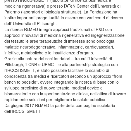
medicina rigenerativa) e presso l’ATeN Center dell’Università di
Palermo (laboratori di biologia strutturale). La Fondazione ha
inoltre importanti progettualità in essere con vari centri di ricerca
dell’ Università di Pittsburgh.
La ricerca Ri.MED integra approcci tradizionali di R&D con
approcci innovativi di medicina rigenerativa ed ingegnerizzazione
dei tessuti; le aree terapeutiche di interesse sono oncologia,
malattie neurodegenerative, infiammatorie, cardiovascolari,
infettive, metaboliche e le insufficienze d’organo.
Grazie alla natura dei soci fondatori – tra cui l’Università di
Pittsburgh, il CNR e UPMC – e alla partnership strategica con
l’IRCCS ISMETT, è stato possibile facilitare lo scambio di
conoscenza tra medici e ricercatori secondo un approccio “from
bench to bedside”, ovvero integrando la ricerca di base con lo
sviluppo preclinico di nuove terapie, medical device e
biomarcatori e con la sperimentazione clinica, nell’ottica di trovare
rapidamente soluzioni per migliorare la salute pubblica.
Da giugno 2017 Ri.MED fa parte della compagine societaria
dell’IRCCS ISMETT.