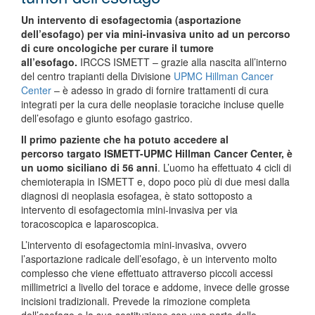
Un intervento di esofagectomia (asportazione
dell’esofago) per via mini-invasiva unito ad un percorso
di cure oncologiche per curare il tumore
all’esofago.
IRCCS ISMETT – grazie alla nascita all’interno
del centro trapianti della Divisione
UPMC Hillman Cancer
Center
– è adesso in grado di fornire trattamenti di cura
integrati per la cura delle neoplasie toraciche incluse quelle
dell’esofago e giunto esofago gastrico.
Il primo paziente che ha potuto accedere al
percorso targato ISMETT-UPMC Hillman Cancer Center, è
un uomo siciliano di 56 anni
. L’uomo ha effettuato 4 cicli di
chemioterapia in ISMETT e, dopo poco più di due mesi dalla
diagnosi di neoplasia esofagea, è stato sottoposto a
intervento di esofagectomia mini-invasiva per via
toracoscopica e laparoscopica.
L’intervento di esofagectomia mini-invasiva, ovvero
l’asportazione radicale dell’esofago, è un intervento molto
complesso che viene effettuato attraverso piccoli accessi
millimetrici a livello del torace e addome, invece delle grosse
incisioni tradizionali. Prevede la rimozione completa
dell’esofago e la sua sostituzione con una parte dello