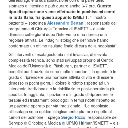
stomaco o intestino e può durare anche 6-7 ore.
Questo
tipo di operazione viene effettuato in pochissimi centri
in tutta Italia
,
fra questi appunto ISMETT
. “Il nostro
paziente – sottolinea
Alessandro Bertani
,
responsabile del
programma di Chirurgia Toracica di ISMETT – è stato
dimesso sette giorni dopo l’intervento e ha ripreso una
regolare attività. Le indagini istologiche definitive hanno
confermato un ottimo risultato finale di cura della neoplasia”.
Gli interventi di esofagectomia mini-invasiva, di elevata
complessità tecnica, sono stati sviluppati proprio al Centro
Medico dell’Università di Pittsburgh, partner di ISMETT. I
benefici per il paziente sono molto importanti, in quanto è in
grado di riprendere una normale attività di vita e di essere
dimesso in pochi giorni. Il dolore è ridotto rispetto ad un
intervento tradizionale e la riabilitazione post-operatoria più
spedita. In aggiunta, il paziente è in grado di riprendere le
terapie ed i trattamenti oncologici in tempi ridotti rispetto ad
un paziente operato per via tradizionale. “Le neoplasie
all’esofago sono epidemiologicamente più rare rispetto ai
tumori del polmone – spiega
Sergio Rizzo
, responsabile del
Servizio di Oncologia Medica di UPMC Hillman/ISMETT – e si