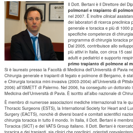
Il Dott. Bertani è il Direttore del D
polmonari e trapianto di polmon
nel 2007. È inoltre
clinical assista
dei laboratori di ricerca preclinica
generale e toracica e più di 1000 
specifiche competenze di chirurgi
programma di chirurgia toracica 
Dal 2005, contribuisce allo svilu
più attivi in Italia, con circa 15 ca
adulti e pediatrici e supporto resp
primo trapianto di polmone al m
Si è laureato presso la Facoltà di Medicina dell’Università di Pavia ne
Chirurgia generale e trapianti di fegato e polmone di Bergamo, è st
e Chirurgia toracica mini-invasiva (2003-2004) all’Università di Pitt
2006) all’ISMETT di Palermo. Nel 2006, ha conseguito un dottorato i
Medicina dell’Università di Pavia. È iscritto all’albo nazionale di Chir
È membro di numerose associazioni mediche internazionali tra le qua
Thoracic Surgeons (ESTS), la International Society for Heart and Lu
Surgery (EACTS), nonchè di diversi board e comitati scientifici nazio
chirurgia toracica in tutto il mondo. In Italia, il Dott. Bertani è memb
Toracica (SICT) e del VATS Group italiano. Il Dott. Bertani è ricercato
toracica e dei trapianti, sia clinici che preclinici, orientati preval