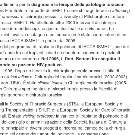
ipartimento per la
diagnosi e la terapia delle patologie toracico-
e.
E’ entrato a far parte di ISMETT come chirurgo toracico
attending
nt professor
di chirurgia presso l’University of Pittsburgh e direttore
 presso ISMETT. Ha effettuato oltre 2000 interventi di chirurgia
procedure endoscopiche gastrointestinali e alle vie aeree; ha
a mini-invasiva esofagea e polmonare ed è stato coordinatore di un
presso IRCCS-ISMETT a partire dal 2008.
ppo del programma di trapianto di polmone di IRCCS-ISMETT, uno dei
si all’anno tra cui trapianti lobari da donatore cadavere in pazienti
iratorio extracorporeo.
Nel 2006, il Dott. Bertani ha eseguito il
ondo su paziente HIV positivo.
l 1998. Dopo un tirocinio in chirurgia generale presso l’Unità di
ato
clinical fellow
di Chirurgia dei trapianti cardiotoracici (2002-2003)
sburgh (USA). È stato
clinical fellow
in Chirurgia cardiotoracica (2005-
n Chirurgia sperimentale e microchirurgia presso la Facoltà di
urgia generale e chirurgia toracica.
li la Society of Thoracic Surgeons (STS), la European Society of
ng Transplantation (ISHLT) e la European Society for CardioThoracic
nali. È stato
visiting professor
in vari centri trapianto di polmone e di
ro del consiglio di amministrazione della Società Italiana di Chirurgia
re principale in diversi progetti di ricerca nel campo della chirurgia
entemente nel campo dei tumori del polmone, la conservazione