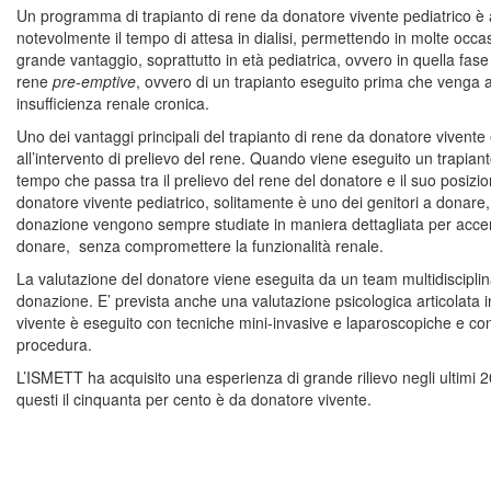
Un programma di trapianto di rene da donatore vivente pediatrico è 
notevolmente il tempo di attesa in dialisi, permettendo in molte occasion
grande vantaggio, soprattutto in età pediatrica, ovvero in quella fase i
rene
pre-emptive
, ovvero di un trapianto eseguito prima che venga avv
insufficienza renale cronica.
Uno dei vantaggi principali del trapianto di rene da donatore vivente
all’intervento di prelievo del rene. Quando viene eseguito un trapianto
tempo che passa tra il prelievo del rene del donatore e il suo posiz
donatore vivente pediatrico, solitamente è uno dei genitori a donar
donazione vengono sempre studiate in maniera dettagliata per accerta
donare, senza compromettere la funzionalità renale.
La valutazione del donatore viene eseguita da un team multidisciplin
donazione. E’ prevista anche una valutazione psicologica articolata i
vivente è eseguito con tecniche mini-invasive e laparoscopiche e con
procedura.
L’ISMETT ha acquisito una esperienza di grande rilievo negli ultimi 2
questi il cinquanta per cento è da donatore vivente.