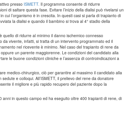
attivo presso
ISMETT.
Il programma consente di ridurre
i di saltare questa fase. Evitare l’inizio della dialisi può rivelarsi un
n cui l’organismo è in crescita. In questi casi si parla di trapianto di
iata la dialisi e quando il bambino si trova al 4° stadio della
 è quello di ridurre al minimo il danno ischemico connesso
 da vivente, infatti, si tratta di un intervento programmato ed il
ionamento nel ricevente è minimo. Nel caso del trapianto di rene da
e, oppure un parente maggiorenne. Le condizioni del candidato alla
re le buone condizioni cliniche e l’assenza di controindicazioni a
are medico-chirurgico, ciò per garantire al massimo il candidato alla
n sedute e colloqui. All’ISMETT, il prelievo del rene da donatore
sente il migliore e più rapido recupero del paziente dopo la
0 anni in questo campo ed ha eseguito oltre 400 trapianti di rene, di