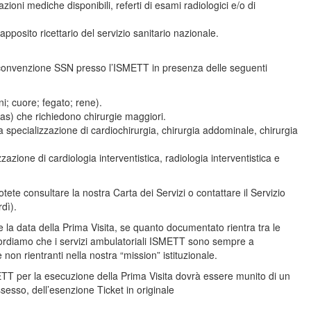
oni mediche disponibili, referti di esami radiologici e/o di
apposito ricettario del servizio sanitario nazionale.
n convenzione SSN presso l’ISMETT in presenza delle seguenti
ni; cuore; fegato; rene).
eas) che richiedono chirurgie maggiori.
a specializzazione di cardiochirurgia, chirurgia addominale, chirurgia
zione di cardiologia interventistica, radiologia interventistica e
 potete consultare la nostra Carta dei Servizi o contattare il Servizio
dì).
la data della Prima Visita, se quanto documentato rientra tra le
ricordiamo che i servizi ambulatoriali ISMETT sono sempre a
non rientranti nella nostra “mission” istituzionale.
ETT per la esecuzione della Prima Visita dovrà essere munito di un
sesso, dell’esenzione Ticket in originale