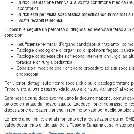
La documentazione relativa alla vostra condizione medica (relazi
laboratorio).
La richiesta per visita specialistica (specificando la branca) su 
I vostri recapiti telefonici.
E’ possibile seguire un percorso di diagnosi ed evenutale terapia i
condizioni:
Insufficienze terminali d’organo candidabili al trapianto (polmo
Patologie oncologiche di organi solidi (polmoni; fegato; pancr
Patologie complesse che richiedono interventi chirurgici ad alt
toracica e chirurgia pediatrica.
Condizioni mediche che richiedono procedure ad alta specializza
endoscopia.
Per ulteriori dettagli sulle nostre specialità e sulle patologie trattate
Prime Visite al
091 2192133
(dalle 9.00 alle 12.00 dal lunedì al vener
Sarà nostra cura, dopo aver valutato la documentazione, comunicare 
patologie trattate dal nostro istituto. Laddove non ci rientrasse le 
disposizione dei pazienti anche in regime privato per quelle patologie 
Le ricordiamo, infine, che al momento della registrazione qui in ISM
valido documento di identità, della Tessera Sanitaria e, se in suo pos
Informativa privacy – Prenota una visita