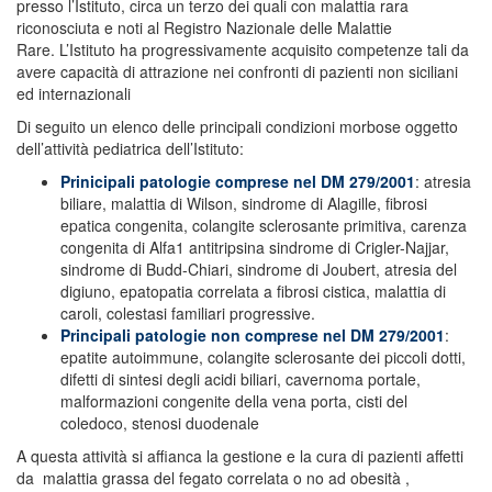
presso l’Istituto, circa un terzo dei quali con malattia rara
riconosciuta e noti al Registro Nazionale delle Malattie
Rare. L’Istituto ha progressivamente acquisito competenze tali da
avere capacità di attrazione nei confronti di pazienti non siciliani
ed internazionali
Di seguito un elenco delle principali condizioni morbose oggetto
dell’attività pediatrica dell’Istituto:
Prinicipali patologie comprese nel DM 279/2001
: atresia
biliare, malattia di Wilson, sindrome di Alagille, fibrosi
epatica congenita, colangite sclerosante primitiva, carenza
congenita di Alfa1 antitripsina sindrome di Crigler-Najjar,
sindrome di Budd-Chiari, sindrome di Joubert, atresia del
digiuno, epatopatia correlata a fibrosi cistica, malattia di
caroli, colestasi familiari progressive.
Principali patologie non comprese nel DM 279/2001
:
epatite autoimmune, colangite sclerosante dei piccoli dotti,
difetti di sintesi degli acidi biliari, cavernoma portale,
malformazioni congenite della vena porta, cisti del
coledoco, stenosi duodenale
A questa attività si affianca la gestione e la cura di pazienti affetti
da malattia grassa del fegato correlata o no ad obesità ,