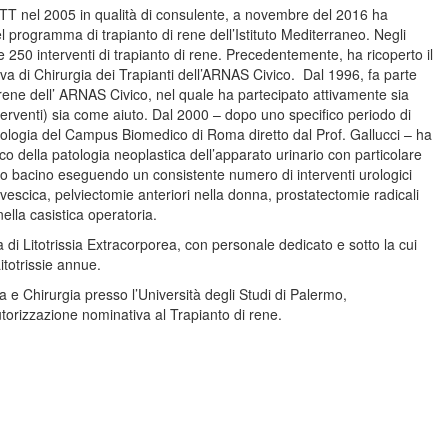
ETT nel 2005 in qualità di consulente, a novembre del 2016 ha
l programma di trapianto di rene dell’Istituto Mediterraneo. Negli
re 250 interventi di trapianto di rene. Precedentemente, ha ricoperto il
tiva di Chirurgia dei Trapianti dell’ARNAS Civico. Dal 1996, fa parte
 rene dell’ ARNAS Civico, nel quale ha partecipato attivamente sia
erventi) sia come aiuto. Dal 2000 – dopo uno specifico periodo di
ologia del Campus Biomedico di Roma diretto dal Prof. Gallucci – ha
ico della patologia neoplastica dell’apparato urinario con particolare
olo bacino eseguendo un consistente numero di interventi urologici
escica, pelviectomie anteriori nella donna, prostatectomie radicali
ella casistica operatoria.
 di Litotrissia Extracorporea, con personale dedicato e sotto la cui
itotrissie annue.
a e Chirurgia presso l’Università degli Studi di Palermo,
utorizzazione nominativa al Trapianto di rene.