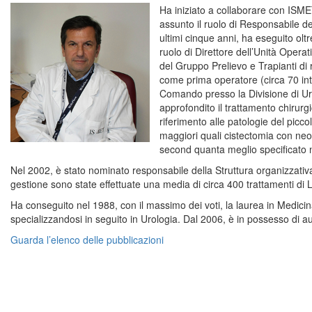
Ha iniziato a collaborare con ISM
assunto il ruolo di Responsabile de
ultimi cinque anni, ha eseguito olt
ruolo di Direttore dell’Unità Opera
del Gruppo Prelievo e Trapianti di
come prima operatore (circa 70 int
Comando presso la Divisione di Ur
approfondito il trattamento chirurg
riferimento alle patologie del picc
maggiori quali cistectomia con neov
second quanta meglio specificato n
Nel 2002, è stato nominato responsabile della Struttura organizzativa
gestione sono state effettuate una media di circa 400 trattamenti di L
Ha conseguito nel 1988, con il massimo dei voti, la laurea in Medicin
specializzandosi in seguito in Urologia. Dal 2006, è in possesso di a
Guarda l’elenco delle pubblicazioni