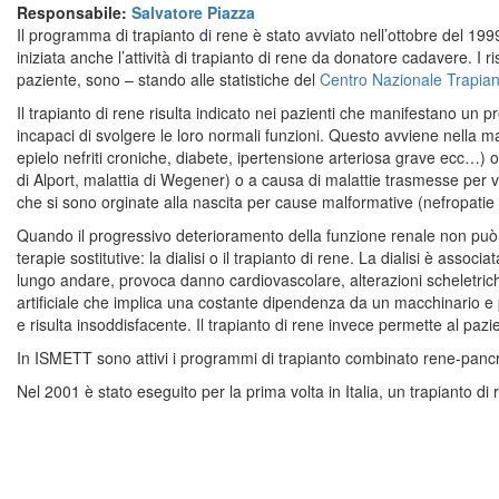
Responsabile:
Salvatore Piazza
Il programma di trapianto di rene è stato avviato nell’ottobre del 199
iniziata anche l’attività di trapianto di rene da donatore cadavere. I 
paziente, sono – stando alle statistiche del
Centro Nazionale Trapian
Il trapianto di rene risulta indicato nei pazienti che manifestano un 
incapaci di svolgere le loro normali funzioni. Questo avviene nella m
epielo nefriti croniche, diabete, ipertensione arteriosa grave ecc…) o 
di Alport, malattia di Wegener) o a causa di malattie trasmesse per via
che si sono orginate alla nascita per cause malformative (nefropatie
Quando il progressivo deterioramento della funzione renale non può
terapie sostitutive: la dialisi o il trapianto di rene. La dialisi è associa
lungo andare, provoca danno cardiovascolare, alterazioni scheletriche, 
artificiale che implica una costante dipendenza da un macchinario e p
e risulta insoddisfacente. Il trapianto di rene invece permette al pa
In ISMETT sono attivi i programmi di trapianto combinato rene-panc
Nel 2001 è stato eseguito per la prima volta in Italia, un trapianto d