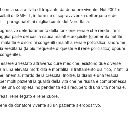
9 con la sola attività di trapianto da donatore vivente. Nel 2001 è
risultati di ISMETT, in termine di sopravvivenza dell’organo e del
ti
– paragonabili ai migliori centri del Nord Italia.
progressivo deterioramento della funzione renale che rende i reni
aggior parte dei casi a causa malattie acquisite (glomerulo nefrite
malattie e disordini congeniti (malattia renale policistica, sindrome
 ereditaria (la più frequente di queste è il rene policistico) oppure
 congenite).
 essere arrestato attraverso cure mediche, esistono due diverse
ta a una elevata morbidità e mortalità: il trattamento dialitico, infatti, a
anemia, ritardo della crescita. Inoltre, la dialisi è una terapia
er molti pazienti la qualità della vita che ne risulta è compromessa
ziente una completa indipendenza ed il recupero di una vita normale.
reas, rene-fegato e rene-cuore.
i rene da donatore vivente su un paziente sieropositivo.