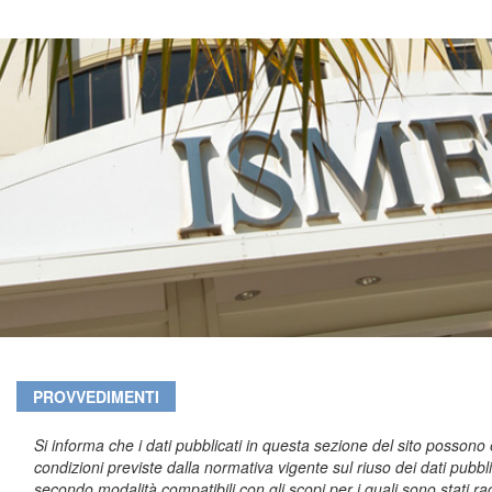
PROVVEDIMENTI
Si informa che i dati pubblicati in questa sezione del sito possono es
condizioni previste dalla normativa vigente sul riuso dei dati pubb
secondo modalità compatibili con gli scopi per i quali sono stati racc