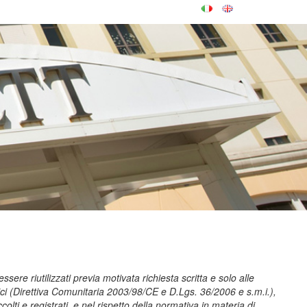
sere riutilizzati previa motivata richiesta scritta e solo alle
lici (Direttiva Comunitaria 2003/98/CE e D.Lgs. 36/2006 e s.m.i.),
olti e registrati, e nel rispetto della normativa in materia di