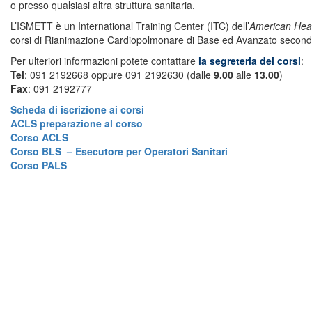
o presso qualsiasi altra struttura sanitaria.
L’ISMETT è un International Training Center (ITC) dell’
American Hear
corsi di Rianimazione Cardiopolmonare di Base ed Avanzato secondo 
Per ulteriori informazioni potete contattare
la
segreteria dei corsi
:
Tel
: 091 2192668 oppure 091 2192630 (dalle
9.00
alle
13.00
)
Fax
: 091 2192777
Scheda di iscrizione ai corsi
ACLS preparazione al corso
Corso ACLS
Corso BLS – Esecutore per Operatori Sanitari
Corso PALS