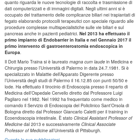
quanto riguarda le nuove tecnologie di raccolta e trasmissione di
dati computerizzati e di immagini digitali. Negli ultimi anni si è
occupato del trattamento delle complicanze biliari nei trapiantati di
fegato elaborando protocolli terapeutici con speciale riguardo alle
procedure complesse multispecialistiche sulle vie biliari e sul
pancreas anche in pazienti pediatrici.
Nel 2013 ha effettuato il
primo impianto di Endobarrier in Italia e nel Gennaio 2017 il
primo intervento di gastroenterostomia endoscopica in
Europa
.
Il Dott Mario Traina si è laureato
magna cum laude
in Medicina e
Chirurgia presso l’Università di Palermo in data 24.7.1981. Si è
specializzato in Malattie dell’Apparato Digerente presso
l’Università degli studi di Palermo il 16.12.85 con punti 50/50 e
lode. Ha effettuato il tirocinio di Endoscopia presso il reparto di
Medicina dell’Ospedale Cervello diretto dal Professore Luigi
Pagliaro nel 1982. Nel 1992 ha frequentato come medico in
comando il Servizio di Endoscopia del Policlinico Sant’Orsola di
Bologna diretto dal Professor Giancarlo Caletti per il training in
Ecoendoscopia intestinale. È stato
Clinical Assistant Professor of
Medicine
dal 2013 e successivamente
Clinical Associate
Professor
of Medicine
all’Università di Pittsburgh.
Guarda le sue pubblicazioni