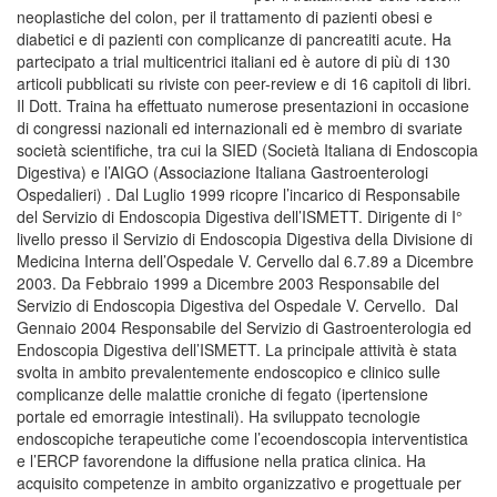
neoplastiche del colon, per il trattamento di pazienti obesi e
diabetici e di pazienti con complicanze di pancreatiti acute. Ha
partecipato a trial multicentrici italiani ed è autore di più di 130
articoli pubblicati su riviste con peer-review e di 16 capitoli di libri.
Il Dott. Traina ha effettuato numerose presentazioni in occasione
di congressi nazionali ed internazionali ed è membro di svariate
società scientifiche, tra cui la SIED (Società Italiana di Endoscopia
Digestiva) e l’AIGO (Associazione Italiana Gastroenterologi
Ospedalieri) . Dal Luglio 1999 ricopre l’incarico di Responsabile
del Servizio di Endoscopia Digestiva dell’ISMETT. Dirigente di I°
livello presso il Servizio di Endoscopia Digestiva della Divisione di
Medicina Interna dell’Ospedale V. Cervello dal 6.7.89 a Dicembre
2003. Da Febbraio 1999 a Dicembre 2003 Responsabile del
Servizio di Endoscopia Digestiva del Ospedale V. Cervello. Dal
Gennaio 2004 Responsabile del Servizio di Gastroenterologia ed
Endoscopia Digestiva dell’ISMETT. La principale attività è stata
svolta in ambito prevalentemente endoscopico e clinico sulle
complicanze delle malattie croniche di fegato (ipertensione
portale ed emorragie intestinali). Ha sviluppato tecnologie
endoscopiche terapeutiche come l’ecoendoscopia interventistica
e l’ERCP favorendone la diffusione nella pratica clinica. Ha
acquisito competenze in ambito organizzativo e progettuale per