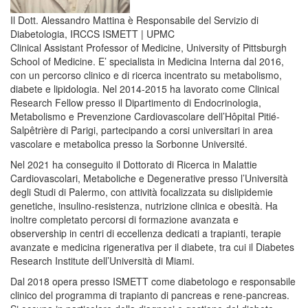
Il Dott. Alessandro Mattina è Responsabile del Servizio di
Diabetologia, IRCCS ISMETT | UPMC
Clinical Assistant Professor of Medicine, University of Pittsburgh
School of Medicine. E’ specialista in Medicina Interna dal 2016,
con un percorso clinico e di ricerca incentrato su metabolismo,
diabete e lipidologia. Nel 2014-2015 ha lavorato come Clinical
Research Fellow presso il Dipartimento di Endocrinologia,
Metabolismo e Prevenzione Cardiovascolare dell’Hôpital Pitié-
Salpêtrière di Parigi, partecipando a corsi universitari in area
vascolare e metabolica presso la Sorbonne Université.
Nel 2021 ha conseguito il Dottorato di Ricerca in Malattie
Cardiovascolari, Metaboliche e Degenerative presso l’Università
degli Studi di Palermo, con attività focalizzata su dislipidemie
genetiche, insulino-resistenza, nutrizione clinica e obesità. Ha
inoltre completato percorsi di formazione avanzata e
observership in centri di eccellenza dedicati a trapianti, terapie
avanzate e medicina rigenerativa per il diabete, tra cui il Diabetes
Research Institute dell’Università di Miami.
Dal 2018 opera presso ISMETT come diabetologo e responsabile
clinico del programma di trapianto di pancreas e rene-pancreas.