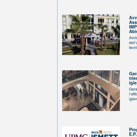
Avv
Ass
IMP
Ab
Avvi
dell
tecni
Gar
trie
igie
Gara
l’aff
igien
Pro
E.P