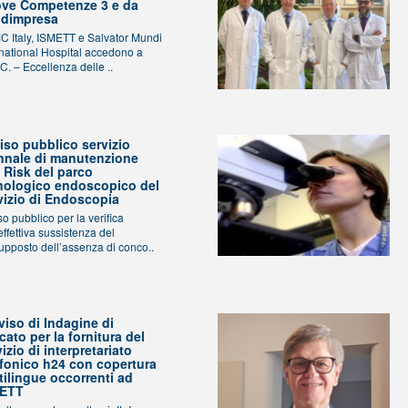
ve Competenze 3 e da
dimpresa
 Italy, ISMETT e Salvator Mundi
rnational Hospital accedono a
.C. – Eccellenza delle ..
iso pubblico servizio
ennale di manutenzione
l Risk del parco
nologico endoscopico del
vizio di Endoscopia
so pubblico per la verifica
effettiva sussistenza del
upposto dell’assenza di conco..
viso di Indagine di
cato per la fornitura del
izio di interpretariato
efonico h24 con copertura
tilingue occorrenti ad
METT