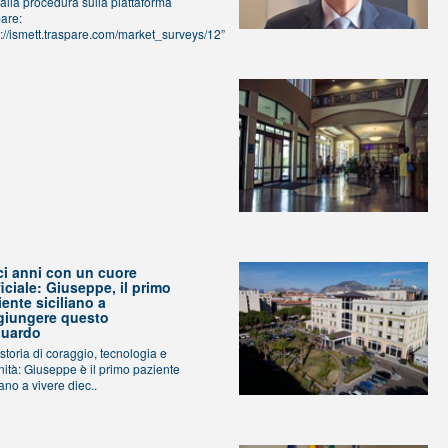
 alla procedura sulla piattaforma
pare:
s://ismett.traspare.com/market_surveys/12”
ci anni con un cuore
ficiale: Giuseppe, il primo
iente siciliano a
giungere questo
guardo
storia di coraggio, tecnologia e
ità: Giuseppe è il primo paziente
iano a vivere diec..