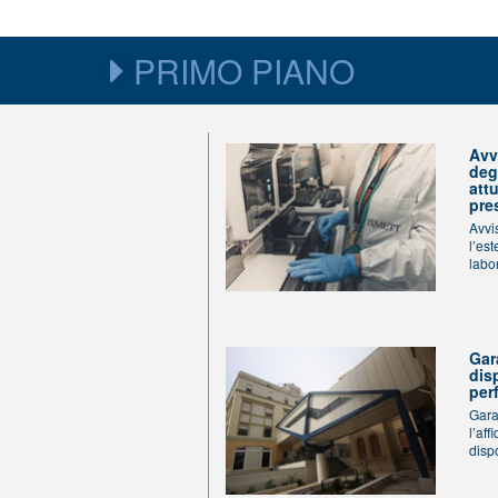
PRIMO PIANO
Avv
deg
att
pre
Avvi
l’es
labo
Gara
dis
per
Gara
l’aff
dispo