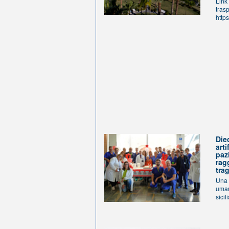
Link
tras
http
Die
arti
paz
rag
tra
Una 
uman
sicil