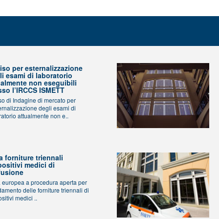
iso per esternalizzazione
li esami di laboratorio
ualmente non eseguibili
sso l’IRCCS ISMETT
so di Indagine di mercato per
ternalizzazione degli esami di
ratorio attualmente non e..
 forniture triennali
positivi medici di
fusione
 europea a procedura aperta per
idamento delle forniture triennali di
sitivi medici ..