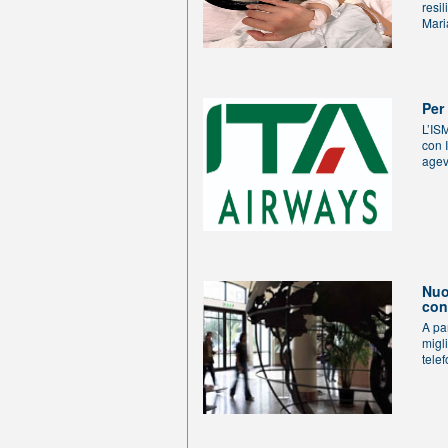
resi
Mari
Per
L’IS
con 
agev
Nuo
con
A par
migl
telef