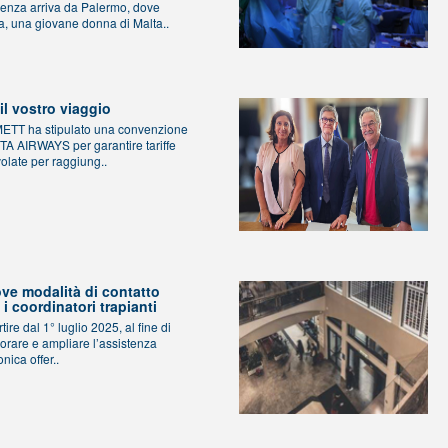
lienza arriva da Palermo, dove
a, una giovane donna di Malta..
 il vostro viaggio
METT ha stipulato una convenzione
ITA AIRWAYS per garantire tariffe
olate per raggiung..
ve modalità di contatto
 i coordinatori trapianti
tire dal 1° luglio 2025, al fine di
iorare e ampliare l’assistenza
onica offer..