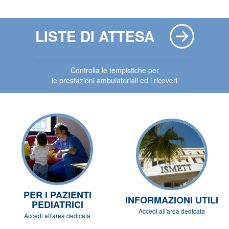
LISTE DI ATTESA
Controlla le tempistiche per
le prestazioni ambulatoriali ed i ricoveri
PER I PAZIENTI
INFORMAZIONI UTILI
PEDIATRICI
Accedi all'area dedicata
Accedi all'area dedicata