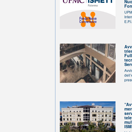
Nuo
Fon
UPMC
Inte
E.P.I
Avv
tri
Ful
tec
Ser
Avvi
dell’
pres
“Av
mer
serv
tel
mul
IS