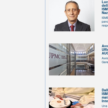
Luc
del
ISM
Naz
ISME
panc
resp
Avv
Uffi
AUG
Avvi
Gare
Dal
ISM
mat
Int
Una 