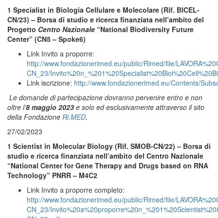
1 Specialist in Biologia Cellulare e Molecolare (Rif. BICEL-
CN/23) –
Borsa di studio e ricerca finanziata nell’ambito del
Progetto
Centro Nazionale
“National Biodiversity Future
Center” (CN5 – Spoke6)
Link Invito a proporre:
http://www.fondazionerimed.eu/public/Rimed/file/LAVO
CN_23/Invito%20n_%201%20Specialist%20Biol%20Cell%20Bi
Link iscrizione:
http://www.fondazionerimed.eu/Contents/Subs
Le domande di partecipazione dovranno pervenire entro e non
oltre l’
8 maggio 2023
e solo ed esclusivamente attraverso il sito
della Fondazione
Ri.MED
.
27/02/2023
1 Scientist in Molecular Biology (Rif.
SMOB-CN/22) –
Borsa di
studio e ricerca finanziata
nell’ambito del Centro Nazionale
“National Center for Gene Therapy and Drugs based on RNA
Technology” PNRR – M4C2
Link Invito a proporre completo:
http://www.fondazionerimed.eu/public/Rimed/file/LAV
CN_23/Invito%20a%20proporre%20n_%201%20Scientist%20