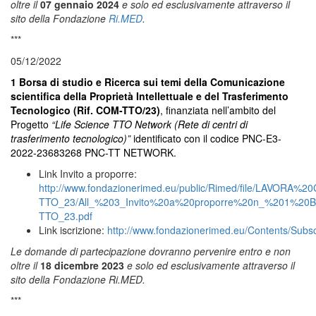
oltre il
07 gennaio 2024
e solo ed esclusivamente attraverso il
sito della Fondazione
Ri.MED
.
***
05/12/2022
1 Borsa di studio e Ricerca sui temi della Comunicazione
scientifica della Proprietà Intellettuale e del Trasferimento
Tecnologico (Rif. COM-TTO/23)
, finanziata nell’ambito del
Progetto
“Life Science TTO Network (Rete di centri di
trasferimento tecnologico)”
identificato con il codice PNC-E3-
2022-23683268 PNC-TT NETWORK.
Link Invito a proporre:
http://www.fondazionerimed.eu/public/Rimed/file/LAVORA
TTO_23/All_%203_Invito%20a%20proporre%20n_%201%20
TTO_23.pdf
Link iscrizione:
http://www.fondazionerimed.eu/Contents/Subs
Le domande di partecipazione dovranno pervenire entro e non
oltre il
18 dicembre 2023
e solo ed esclusivamente attraverso il
sito della Fondazione Ri.MED.
***