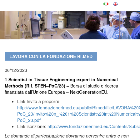
LAVORA CON LA FONDAZIONE RI.MED
06/12/2023
1 Scientist in Tissue Engineering expert in Numerical
Methods (Rif. STEN–PoC/23) –
Borsa di studio e ricerca
finanziata dall’Unione Europea – NextGenerationEU.
Link Invito a proporre:
http://www.fondazionerimed.eu/public/Rimed/file/LAVORA
PoC_23/Invito%20n_%201%20Scientist%20in%20Numerical
PoC_23.pdf
Link iscrizione:
http://www.fondazionerimed.eu/Contents/Subs
Le domande di partecipazione dovranno pervenire entro e non