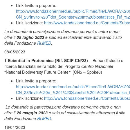
Link Invito a proporre:
http://www.fondazionerimed.eu/public/Rimed/file/LAVO
CN_23/Invito%20Tdet_Scientist%20in%20biostatistics_Rif_
Link iscrizione:
http://www.fondazionerimed.eu/Contents/Subs
Le domande di partecipazione dovranno pervenire entro e non
oltre il
05 luglio 2023
e solo ed esclusivamente attraverso il sito
della Fondazione
Ri.MED
.
08/05/2023
1 Scientist in Proteomica (Rif. SCIP-CN/23) –
Borsa di studio e
ricerca finanziata nell’ambito del Progetto
Centro Nazionale
“National Biodiversity Future Center” (CN5 – Spoke6)
Link Invito a proporre:
http://www.fondazionerimed.eu/public/Rimed/file/LAVO
CN_23/Invito%20n_%201%20Scientist%20in%20Proteomica_
Link iscrizione:
http://www.fondazionerimed.eu/Contents/Subs
Le domande di partecipazione dovranno pervenire entro e non
oltre il
28 maggio 2023
e solo ed esclusivamente attraverso il sito
della Fondazione
Ri.MED
.
18/04/2023