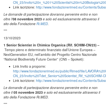
CN_23/Invito%20n_%201%20Scientist%20in%20Biologia%20C
Link iscrizione:
http://www.fondazionerimed.eu/Contents/Subs
Le domande di partecipazione dovranno pervenire entro e non
oltre l’
08 novembre 2023
e solo ed esclusivamente attraverso il
sito della Fondazione
Ri.MED
.
***
13/10/2023
1 Senior Scientist in Chimica Organica (Rif. SCHIM-CN/23) –
Tempo pieno e determinato finanziato dall’Unione Europea –
NextGeneration EU, nell’ambito del Progetto Centro Nazionale
“National Biodiversity Future Center” (CN5 – Spoke6):
Link Invito a proporre:
http://www.fondazionerimed.eu/public/Rimed/file/LAV
CN_23/Invito%20Tdet_Senior%20Scientist_Rif_%20SCHIM-C
Link iscrizione:
http://www.fondazionerimed.eu/Contents/Subs
Le domande di partecipazione dovranno pervenire entro e non
oltre il
05 novembre 2023
e solo ed esclusivamente attraverso il
sito della Fondazione Ri.MED.
***