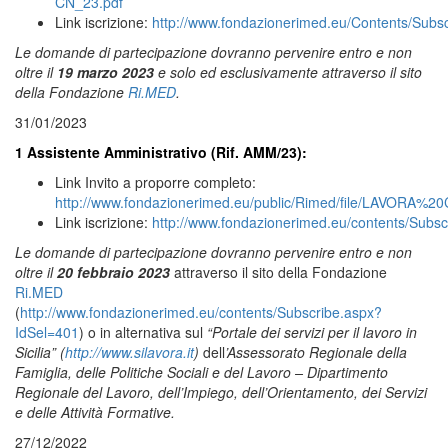
CN_23.pdf
Link iscrizione:
http://www.fondazionerimed.eu/Contents/Subs
Le domande di partecipazione dovranno pervenire entro e non
oltre il
19 marzo 2023
e solo ed esclusivamente attraverso il sito
della Fondazione
Ri.MED
.
31/01/2023
1 Assistente Amministrativo (Rif. AMM/23)
:
Link Invito a proporre completo:
http://www.fondazionerimed.eu/public/Rimed/file/LAVO
Link iscrizione:
http://www.fondazionerimed.eu/contents/Subs
Le domande di partecipazione dovranno pervenire entro e non
oltre il
20 febbraio 2023
attraverso il sito della Fondazione
Ri.MED
(
http://www.fondazionerimed.eu/contents/Subscribe.aspx?
IdSel=401
) o in alternativa sul
“Portale dei servizi per il lavoro in
Sicilia” (
http://www.silavora.it
)
dell
’Assessorato Regionale della
Famiglia, delle Politiche Sociali e del Lavoro – Dipartimento
Regionale del Lavoro, dell’Impiego, dell’Orientamento, dei Servizi
e delle Attività Formative.
27/12/2022