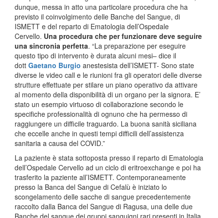
dunque, messa in atto una particolare procedura che ha
previsto il coinvolgimento delle Banche del Sangue, di
ISMETT e del reparto di Ematologia dell’Ospedale
Cervello.
Una procedura che per funzionare deve seguire
una sincronia perfetta
. “La preparazione per eseguire
questo tipo di intervento è durata alcuni mesi– dice il
dott
Gaetano Burgio
anestesista dell’ISMETT- Sono state
diverse le video call e le riunioni fra gli operatori delle diverse
strutture effettuate per stilare un piano operativo da attivare
al momento della disponibilità di un organo per la signora. E’
stato un esempio virtuoso di collaborazione secondo le
specifiche professionalità di ognuno che ha permesso di
raggiungere un difficile traguardo. La buona sanità siciliana
che eccelle anche in questi tempi difficili dell’assistenza
sanitaria a causa del COVID.”
La paziente è stata sottoposta presso il reparto di Ematologia
dell’Ospedale Cervello ad un ciclo di eritroexchange e poi ha
trasferito la paziente all’ISMETT. Contemporaneamente
presso la Banca del Sangue di Cefalù è iniziato lo
scongelamento delle sacche di sangue precedentemente
raccolto dalla Banca del Sangue di Ragusa, una delle due
Banche del sangue dei gruppi sanguigni rari presenti in Italia,