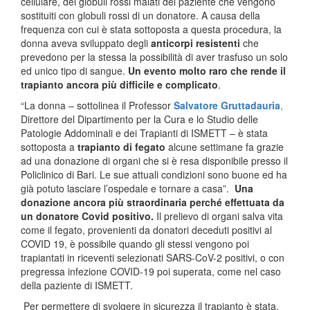
cellulare, dei globuli rossi malati del paziente che vengono
sostituiti con globuli rossi di un donatore. A causa della
frequenza con cui è stata sottoposta a questa procedura, la
donna aveva sviluppato degli
anticorpi resistenti
che
prevedono per la stessa la possibilità di aver trasfuso un solo
ed unico tipo di sangue.
Un evento molto raro che rende il
trapianto ancora più difficile e complicato
.
“La donna – sottolinea il Professor
Salvatore Gruttadauria
,
Direttore del Dipartimento per la Cura e lo Studio delle
Patologie Addominali e dei Trapianti di ISMETT – è stata
sottoposta a
trapianto di fegato
alcune settimane fa grazie
ad una donazione di organi che si è resa disponibile presso il
Policlinico di Bari. Le sue attuali condizioni sono buone ed ha
già potuto lasciare l’ospedale e tornare a casa”.
Una
donazione ancora più straordinaria perché effettuata da
un donatore Covid positivo.
Il prelievo di organi salva vita
come il fegato, provenienti da donatori deceduti positivi al
COVID 19, è possibile quando gli stessi vengono poi
trapiantati in riceventi selezionati SARS-CoV-2 positivi, o con
pregressa infezione COVID-19 poi superata, come nel caso
della paziente di ISMETT.
Per permettere di svolgere in sicurezza il trapianto è stata,