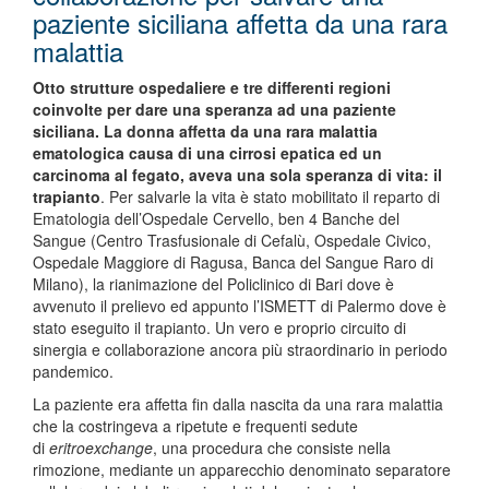
paziente siciliana affetta da una rara
malattia
Otto strutture ospedaliere e tre differenti regioni
coinvolte per dare una speranza ad una paziente
siciliana. La donna affetta da una rara malattia
ematologica causa di una cirrosi epatica ed un
carcinoma al fegato, aveva una sola speranza di vita: il
trapianto
. Per salvarle la vita è stato mobilitato il reparto di
Ematologia dell’Ospedale Cervello, ben 4 Banche del
Sangue (Centro Trasfusionale di Cefalù, Ospedale Civico,
Ospedale Maggiore di Ragusa, Banca del Sangue Raro di
Milano), la rianimazione del Policlinico di Bari dove è
avvenuto il prelievo ed appunto l’ISMETT di Palermo dove è
stato eseguito il trapianto. Un vero e proprio circuito di
sinergia e collaborazione ancora più straordinario in periodo
pandemico.
La paziente era affetta fin dalla nascita da una rara malattia
che la costringeva a ripetute e frequenti sedute
di
eritroexchange
, una procedura che consiste nella
rimozione, mediante un apparecchio denominato separatore