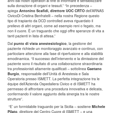
anni dai nostri operatori al fine di informare e sensibilizzare
sulla donazione di organi e tessuti.” “In precedenza –
spiega
Antonino Scafidi, direttore UOC CRTO
dell’ARNAS
CivicoDi Cristina Benfratelli – nella nostra Regione questo
tipo di trapianto da DCD controlled aveva riguardato il
prelievo di altri organi, come ad esempio reni o fegato, ma
non il cuore. È un traguardo che oggi offre speranze di vita a
tanti pazienti in lista di attesa.”
Dal
punto di vista anestesiologico
, la gestione del
paziente richiede un monitoraggio avanzato e continuo, con
particolare attenzione alla fase di riperfusione e alla stabilità
emodinamica. “Il successo dell’intervento e la dimissione del
paziente sono il risultato di una collaborazione straordinaria
tra professionisti altamente qualificati – sottolinea
Gaetano
Burgio
, responsabile dell’Unità di Anestesia e Sala
Operatoria presso ISMETT. La perfetta integrazione tra le
équipe dell’Azienda Ospedaliera Civico e di ISMETT ha
permesso di affrontare una procedura innovativa e delicata,
confermando il valore aggiunto della sinergia tra le nostre
strutture”.
“E’ un formidabile traguardo per la Sicilia – sostiene
Michele
Pilato
, direttore del Centro Cuore di ISMETT – e una