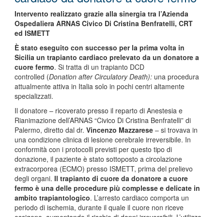
Intervento realizzato grazie alla sinergia tra l’Azienda
Ospedaliera ARNAS Civico Di Cristina Benfratelli, CRT
ed ISMETT
È stato eseguito con successo per la prima volta in
Sicilia un trapianto cardiaco prelevato da un donatore a
cuore fermo
. Si tratta di un trapianto DCD
controlled (
Donation after Circulatory Death):
una procedura
attualmente attiva in Italia solo in pochi centri altamente
specializzati.
Il donatore – ricoverato presso il reparto di Anestesia e
Rianimazione dell’ARNAS “Civico Di Cristina Benfratelli” di
Palermo, diretto dal dr.
Vincenzo Mazzarese
– si trovava in
una condizione clinica di lesione cerebrale irreversibile. In
conformità con i protocolli previsti per questo tipo di
donazione, il paziente è stato sottoposto a circolazione
extracorporea (ECMO) presso ISMETT, prima del prelievo
degli organi.
Il trapianto di cuore da donatore a cuore
fermo è una delle procedure più complesse e delicate in
ambito trapiantologico
. L’arresto cardiaco comporta un
periodo di ischemia, durante il quale il cuore non riceve
ossigeno, aumentando il rischio di danni irreversibili. L’utilizzo