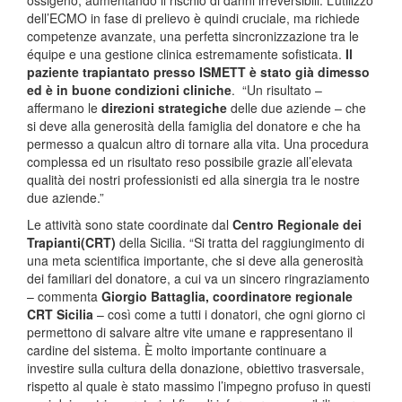
dell’ECMO in fase di prelievo è quindi cruciale, ma richiede
competenze avanzate, una perfetta sincronizzazione tra le
équipe e una gestione clinica estremamente sofisticata.
Il
paziente trapiantato presso ISMETT è stato già dimesso
ed è in buone condizioni cliniche
. “Un risultato –
affermano le
direzioni strategiche
delle due aziende – che
si deve alla generosità della famiglia del donatore e che ha
permesso a qualcun altro di tornare alla vita. Una procedura
complessa ed un risultato reso possibile grazie all’elevata
qualità dei nostri professionisti ed alla sinergia tra le nostre
due aziende.”
Le attività sono state coordinate dal
Centro Regionale dei
Trapianti
(CRT)
della Sicilia. “Si tratta del raggiungimento di
una meta scientifica importante, che si deve alla generosità
dei familiari del donatore, a cui va un sincero ringraziamento
– commenta
Giorgio Battaglia, coordinatore regionale
CRT Sicilia
– così come a tutti i donatori, che ogni giorno ci
permettono di salvare altre vite umane e rappresentano il
cardine del sistema. È molto importante continuare a
investire sulla cultura della donazione, obiettivo trasversale,
rispetto al quale è stato massimo l’impegno profuso in questi