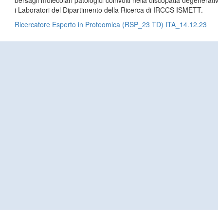
bersagli molecolari patologici coinvolti nella discopatia degenerati
i Laboratori del Dipartimento della Ricerca di IRCCS ISMETT.
Ricercatore Esperto in Proteomica (RSP_23 TD) ITA_14.12.23