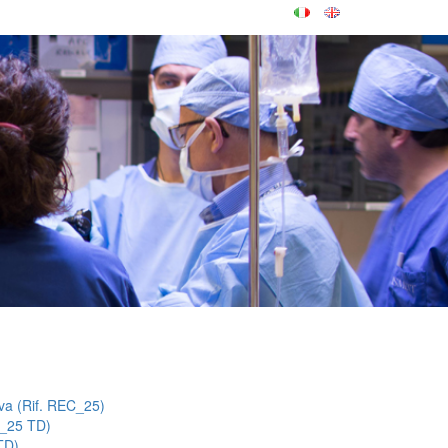
iva (Rif. REC_25)
o_25 TD)
TD)