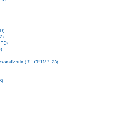
TD)
3)
 TD)
D)
ersonalizzata (Rif. CETMP_23)
3)