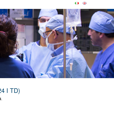
24 I TD)
4
.