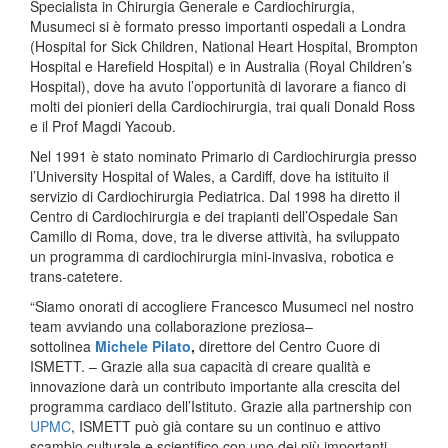
Specialista in Chirurgia Generale e Cardiochirurgia,
Musumeci si è formato presso importanti ospedali a Londra
(Hospital for Sick Children, National Heart Hospital, Brompton
Hospital e Harefield Hospital) e in Australia (Royal Children’s
Hospital), dove ha avuto l’opportunità di lavorare a fianco di
molti dei pionieri della Cardiochirurgia, trai quali Donald Ross
e il Prof Magdi Yacoub.
Nel 1991 è stato nominato Primario di Cardiochirurgia presso
l’University Hospital of Wales, a Cardiff, dove ha istituito il
servizio di Cardiochirurgia Pediatrica. Dal 1998 ha diretto il
Centro di Cardiochirurgia e dei trapianti dell’Ospedale San
Camillo di Roma, dove, tra le diverse attività, ha sviluppato
un programma di cardiochirurgia mini-invasiva, robotica e
trans-catetere.
“Siamo onorati di accogliere Francesco Musumeci nel nostro
team avviando una collaborazione preziosa–
sottolinea
Michele Pilato
,
direttore del Centro Cuore di
ISMETT. – Grazie alla sua capacità di creare qualità e
innovazione darà un contributo importante alla crescita del
programma cardiaco dell’Istituto. Grazie alla partnership con
UPMC
, ISMETT può già contare su un continuo e attivo
scambio culturale e scientifico con uno dei più importanti