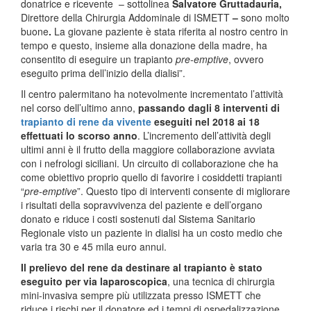
donatrice e ricevente – sottolinea
Salvatore Gruttadauria,
Direttore della Chirurgia Addominale di ISMETT
–
sono molto
buone
.
La giovane paziente è stata riferita al nostro centro in
tempo e questo, insieme alla donazione della madre, ha
consentito di eseguire un trapianto
pre-emptive
, ovvero
eseguito prima dell’inizio della dialisi”.
Il centro palermitano ha notevolmente incrementato l’attività
nel corso dell’ultimo anno,
passando dagli 8 interventi di
trapianto di rene da vivente
eseguiti nel 2018 ai 18
effettuati lo scorso anno
. L’incremento dell’attività degli
ultimi anni è il frutto della maggiore collaborazione avviata
con i nefrologi siciliani. Un circuito di collaborazione che ha
come obiettivo proprio quello di favorire i cosiddetti trapianti
“
pre-emptive
”. Questo tipo di interventi consente di migliorare
i risultati della sopravvivenza del paziente e dell’organo
donato e riduce i costi sostenuti dal Sistema Sanitario
Regionale visto un paziente in dialisi ha un costo medio che
varia tra 30 e 45 mila euro annui.
Il prelievo del rene da destinare al trapianto è stato
eseguito per via laparoscopica
, una tecnica di chirurgia
mini-invasiva sempre più utilizzata presso ISMETT che
riduce i rischi per il donatore ed i tempi di ospedalizzazione.