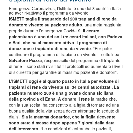
Emergenza Coronavirus, l’Istituto è uno dei 3 centri in Italia
ad aver ri-attivato il programma da vivente
ISMETT taglia il traguardo dei 200 trapianti di rene da
donatore vivente su paziente adulto,
una meta raggiunta
proprio durante l’emergenza Covid-19.
Il centro
palermitano è uno dei soli tre centri italiani, con Padova
e Bari, che ha al momento attivo il programma di
donazione e trapianto di rene da vivente
. “Per poter
continuare il programma di trapiano da vivente – sottolinea
Salvatore Piazza
, responsabile del programma di trapianto
di rene – sono stati rivisti tutti i protocolli ed aumentato i livelli
di sicurezza per garantire al massimo pazienti e donatori”.
L’ISMETT oggi è al quarto posto in Italia per volume di
trapianti di rene da vivente sui 34 centri autorizzati. La
paziente numero 200 è una giovane donna siciliana,
della provincia di Enna.
A donare il rene
la madre che,
con la sua scelta, ha consentito alla figlia di tornare ad una
buona qualità della vita senza dover affrontare le sedute di
dialisi.
Sia la mamma donatrice, che la figlia ricevente
sono state dimesse dopo appena 7 giorni dalla data
dell’intervento
. “Le condizioni di entrambe le pazienti,