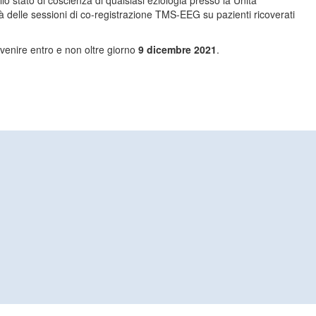
lo stato di coscienza di qualsiasi eziologia presso la Unità
à delle sessioni di co-registrazione TMS-EEG su pazienti ricoverati
venire entro e non oltre giorno
9 dicembre 2021
.