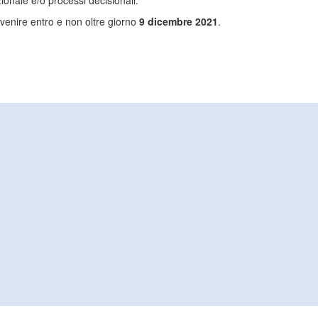
azionale e/o processi decisionali.
venire entro e non oltre giorno
9 dicembre 2021
.