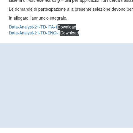
sistemi di
machine learning
– utili per applicazioni di ricerca trasl
Le domande di partecipazione alla presente selezione devono per
In allegato l’annuncio integrale.
Data-Analyst-21-TD-ITA-1
Download
Data-Analyst-21-TD-ENG-1
Download