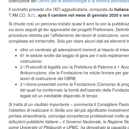
costruzione del
Centro per le Biotecnologie e la Ricerca Biomedic
Il contratto prevede che l’ATI aggiudicataria, composta da
Italian
T.AM.CO. S.r.l.,
apra
il cantiere nel mese di gennaio 2020 e te
Si chiude così un percorso iniziato quasi 9 anni fa con la pubblic
cui sono seguiti gli iter approvativi dei progetti Preliminare, Defi
procedura ristretta per l’affidamento dei lavori di costruzione, con
complesse ed ininterrotte. Solo per citare alcuni dati ed elementi tra
oltre un centinaio gli adempimenti inerenti al rilascio di intes
91 le sedute svolte dal seggio di gara per il solo espletament
costruzione;
2 i Protocolli di legalità con la Prefettura di Palermo e 1 Acc
Anticorruzione, che la Fondazione ha voluto firmare per gar
lavori di costruzione del CBRB;
2 i ricorsi presentati contro la Fondazione (Concorso di pro
dei quali ha confermato la bontà dell’operato della Fondaz
legale ed un inevitabile dispendio di tempo.
Si tratta di un risultato importante –
commenta il Consigliere Paolo
l’obiettivo di realizzare in Sicilia uno dei più significativi investimen
portata straordinaria, coinvolge competenze professionali molto quali
istituzioni pubbliche italiane – il Governo Nazionale, la Regione Sic
come University of Pittsburgh e UPMC, ha dimostrato la capacità 