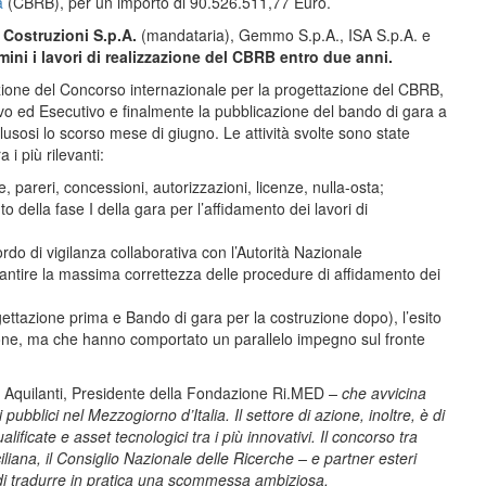
a
(CBRB), per un importo di 90.526.511,77 Euro.
a Costruzioni S.p.A.
(mandataria), Gemmo S.p.A., ISA S.p.A. e
rmini i lavori di realizzazione del CBRB entro due anni.
azione del Concorso internazionale per la progettazione del CBRB,
nitivo ed Esecutivo e finalmente la pubblicazione del bando di gara a
clusosi lo scorso mese di giugno. Le attività svolte sono state
 i più rilevanti:
e, pareri, concessioni, autorizzazioni, licenze, nulla-osta;
o della fase I della gara per l’affidamento dei lavori di
ordo di vigilanza collaborativa con l’Autorità Nazionale
antire la massima correttezza delle procedure di affidamento dei
gettazione prima e Bando di gara per la costruzione dopo), l’esito
ione, ma che hanno comportato un parallelo impegno sul fronte
 Aquilanti, Presidente della Fondazione Ri.MED
– che avvicina
ti pubblici nel Mezzogiorno d’Italia. Il settore di azione, inoltre, è di
ficate e asset tecnologici tra i più innovativi. Il concorso tra
iliana, il Consiglio Nazionale delle Ricerche – e partner esteri
di tradurre in pratica una scommessa ambiziosa.