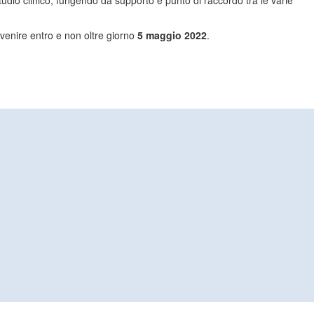
studio clinico, fungendo da supporto e punto di raccordo tra le varie
venire entro e non oltre giorno
5 maggio 2022
.