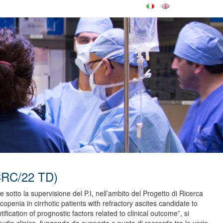
 CRC/22 TD)
a e sotto la supervisione del P.I, nell’ambito del Progetto di Ricerca
rcopenia in cirrhotic patients with refractory ascites candidate to
ication of prognostic factors related to clinical outcome”, si