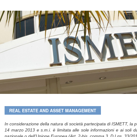
REAL ESTATE AND ASSET MANAGEMENT
In considerazione della natura di società partecipata di ISMETT, la pu
14 marzo 2013 e s.m.i. è limitata alle sole informazioni e ai soli dati
nazionale o dell’Unione Europea (Art. 2-bis, comma 3, D.Lgs. 33/201