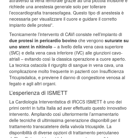
attraverso la vena femorale grazie ad una piccola incisione e
richiede una anestesia generale solo per tollerare
l’ecocardiografia transesofagea. Questo tipo di anestesia è
necessaria per visualizzare il cuore e guidare il corretto
impianto delle protesi”.
Tecnicamente l’intervento di CAVI consiste nell’impianto di
due protesi in pericardio bovino
che vengono
suturate su
uno stent in nitinolo
– a livello della vena cava superiore
(SVC) e della vena cava inferiore (IVC) alle giunzioni cavo-
atriali – evitando così la classica operazione a cuore aperto.
La tecnica ostacola il rigurgito di sangue in vena cava, una
complicazione molto frequente in pazienti con Insufficienza
Tricupisdalica, e previene il danno di congestione venosa al
fegato e agli altri organi.
L’esperienza di ISMETT
La Cardiologia Interventistica di IRCCS ISMETT è uno dei
primi centri in tutta Italia ad aver effettuato questo innovativo
intervento. Ampliando così ulteriormente l’armamentario
delle tecniche di ultimissima generazione disponibili per il
trattamento transcatetere della valvola tricuspide. La
disponibilità di diverse opzioni di trattamento percutaneo