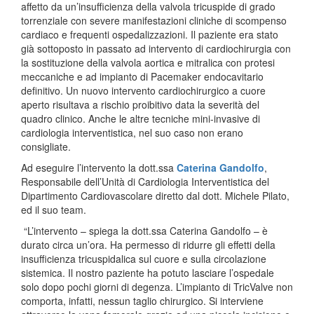
affetto da un’insufficienza della valvola tricuspide di grado
torrenziale con severe manifestazioni cliniche di scompenso
cardiaco e frequenti ospedalizzazioni. Il paziente era stato
già sottoposto in passato ad intervento di cardiochirurgia con
la sostituzione della valvola aortica e mitralica con protesi
meccaniche e ad impianto di Pacemaker endocavitario
definitivo. Un nuovo intervento cardiochirurgico a cuore
aperto risultava a rischio proibitivo data la severità del
quadro clinico. Anche le altre tecniche mini-invasive di
cardiologia interventistica, nel suo caso non erano
consigliate.
Ad eseguire l’intervento la dott.ssa
Caterina Gandolfo
,
Responsabile dell’Unità di Cardiologia Interventistica del
Dipartimento Cardiovascolare diretto dal dott. Michele Pilato,
ed il suo team.
“L’intervento – spiega la dott.ssa Caterina Gandolfo – è
durato circa un’ora. Ha permesso di ridurre gli effetti della
insufficienza tricuspidalica sul cuore e sulla circolazione
sistemica. Il nostro paziente ha potuto lasciare l’ospedale
solo dopo pochi giorni di degenza. L’impianto di TricValve non
comporta, infatti, nessun taglio chirurgico. Si interviene