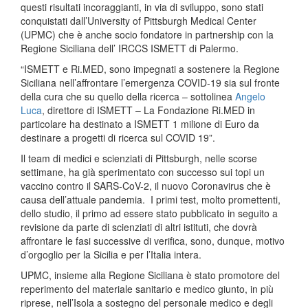
questi risultati incoraggianti, in via di sviluppo, sono stati
conquistati dall’University of Pittsburgh Medical Center
(UPMC) che è anche socio fondatore in partnership con la
Regione Siciliana dell’ IRCCS ISMETT di Palermo.
“ISMETT e Ri.MED, sono impegnati a sostenere la Regione
Siciliana nell’affrontare l’emergenza COVID-19 sia sul fronte
della cura che su quello della ricerca – sottolinea
Angelo
Luca
, direttore di ISMETT – La Fondazione Ri.MED in
particolare ha destinato a ISMETT 1 milione di Euro da
destinare a progetti di ricerca sul COVID 19”.
Il team di medici e scienziati di Pittsburgh, nelle scorse
settimane, ha già sperimentato con successo sui topi un
vaccino contro il SARS-CoV-2, il nuovo Coronavirus che è
causa dell’attuale pandemia. I primi test, molto promettenti,
dello studio, il primo ad essere stato pubblicato in seguito a
revisione da parte di scienziati di altri istituti, che dovrà
affrontare le fasi successive di verifica, sono, dunque, motivo
d’orgoglio per la Sicilia e per l’Italia intera.
UPMC, insieme alla Regione Siciliana è stato promotore del
reperimento del materiale sanitario e medico giunto, in più
riprese, nell’Isola a sostegno del personale medico e degli