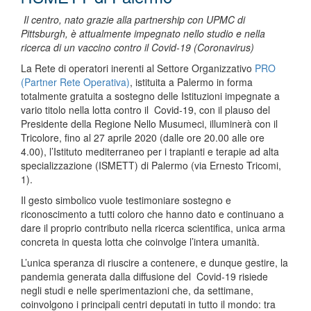
Il centro, nato grazie alla partnership con UPMC di
Pittsburgh, è attualmente impegnato nello studio e nella
ricerca di un vaccino contro il Covid-19 (Coronavirus)
La Rete di operatori inerenti al Settore Organizzativo
PRO
(Partner Rete Operativa)
, istituita a Palermo in forma
totalmente gratuita a sostegno delle Istituzioni impegnate a
vario titolo nella lotta contro il Covid-19, con il plauso del
Presidente della Regione Nello Musumeci, illuminerà con il
Tricolore, fino al 27 aprile 2020 (dalle ore 20.00 alle ore
4.00), l’Istituto mediterraneo per i trapianti e terapie ad alta
specializzazione (ISMETT) di Palermo (via Ernesto Tricomi,
1).
Il gesto simbolico vuole testimoniare sostegno e
riconoscimento a tutti coloro che hanno dato e continuano a
dare il proprio contributo nella ricerca scientifica, unica arma
concreta in questa lotta che coinvolge l’intera umanità.
L’unica speranza di riuscire a contenere, e dunque gestire, la
pandemia generata dalla diffusione del Covid-19 risiede
negli studi e nelle sperimentazioni che, da settimane,
coinvolgono i principali centri deputati in tutto il mondo: tra