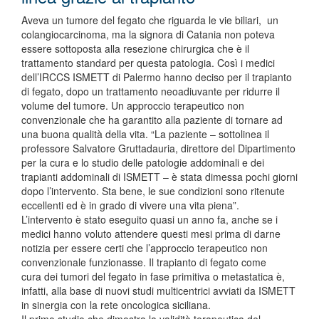
Aveva un tumore del fegato che riguarda le vie biliari, un
colangiocarcinoma, ma la signora di Catania non poteva
essere sottoposta alla resezione chirurgica che è il
trattamento standard per questa patologia. Così i medici
dell’IRCCS ISMETT di Palermo hanno deciso per il trapianto
di fegato, dopo un trattamento neoadiuvante per ridurre il
volume del tumore. Un approccio terapeutico non
convenzionale che ha garantito alla paziente di tornare ad
una buona qualità della vita. “La paziente – sottolinea il
professore Salvatore Gruttadauria, direttore del Dipartimento
per la cura e lo studio delle patologie addominali e dei
trapianti addominali di ISMETT – è stata dimessa pochi giorni
dopo l’intervento. Sta bene, le sue condizioni sono ritenute
eccellenti ed è in grado di vivere una vita piena”.
L’intervento è stato eseguito quasi un anno fa, anche se i
medici hanno voluto attendere questi mesi prima di darne
notizia per essere certi che l’approccio terapeutico non
convenzionale funzionasse. Il trapianto di fegato come
cura dei tumori del fegato in fase primitiva o metastatica è,
infatti, alla base di nuovi studi multicentrici avviati da ISMETT
in sinergia con la rete oncologica siciliana.
Il primo studio che dimostra la validità terapeutica del