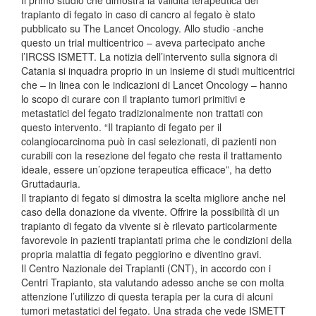
trapianto di fegato in caso di cancro al fegato è stato
pubblicato su The Lancet Oncology. Allo studio -anche
questo un trial multicentrico – aveva partecipato anche
l’IRCSS ISMETT. La notizia dell’intervento sulla signora di
Catania si inquadra proprio in un insieme di studi multicentrici
che – in linea con le indicazioni di Lancet Oncology – hanno
lo scopo di curare con il trapianto tumori primitivi e
metastatici del fegato tradizionalmente non trattati con
questo intervento. “Il trapianto di fegato per il
colangiocarcinoma può in casi selezionati, di pazienti non
curabili con la resezione del fegato che resta il trattamento
ideale, essere un’opzione terapeutica efficace”, ha detto
Gruttadauria.
Il trapianto di fegato si dimostra la scelta migliore anche nel
caso della donazione da vivente. Offrire la possibilità di un
trapianto di fegato da vivente si è rilevato particolarmente
favorevole in pazienti trapiantati prima che le condizioni della
propria malattia di fegato peggiorino e diventino gravi.
Il Centro Nazionale dei Trapianti (CNT), in accordo con i
Centri Trapianto, sta valutando adesso anche se con molta
attenzione l’utilizzo di questa terapia per la cura di alcuni
tumori metastatici del fegato. Una strada che vede ISMETT