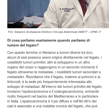
Prof. Salvatore Gruttadauria Direttore Chirurgia Addominale ISMETT – UPMC IT
Di cosa parliamo esattamente quando parliamo di
tumore del fegato?
Con questo termine ci riferiamo a tumori diversi tra loro,
alcuni di essi possono avere origine direttamente nel fegato, i
cosiddetti tumori primitivi, altri si sviluppano in un altro
organo del corpo e raggiungono in un secondo momento il
fegato attraverso le metastasi, i cosiddetti tumori secondari o
metastatici. Ricordiamo che il fegato, insieme ai polmoni e ai
linfonodi, è la sede più frequentemente interessata allo
sviluppo di metastasi. All’interno dei tumori primitivi del fegato
troviamo l’epatocarcinoma e il colangiocarcinoma, entrambi
molto frequenti nel bacino del Mediterraneo e in particolare
in Italia. L’epatocarcinoma è il più diffuso e nell’80-90% dei
casi è associato a una malattia cronica del fegato, che può