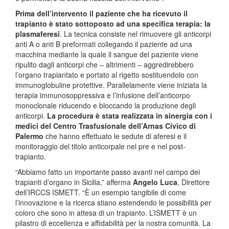
Prima dell’intervento il paziente che ha ricevuto il
trapianto è stato sottoposto ad una specifica terapia: la
plasmaferesi
. La tecnica consiste nel rimuovere gli anticorpi
anti A o anti B preformati collegando il paziente ad una
macchina mediante la quale il sangue del paziente viene
ripulito dagli anticorpi che – altrimenti – aggredirebbero
l’organo trapiantato e portato al rigetto sostituendolo con
immunoglobuline protettive. Parallelamente viene iniziata la
terapia immunosoppressiva e l’infusione dell’anticorpo
monoclonale riducendo e bloccando la produzione degli
anticorpi.
La procedura è stata realizzata in sinergia con i
medici del Centro Trasfusionale dell’Arnas Civico di
Palermo
che hanno effettuato le sedute di aferesi e il
monitoraggio del titolo anticorpale nel pre e nel post-
trapianto.
“Abbiamo fatto un importante passo avanti nel campo dei
trapianti d’organo in Sicilia,” afferma
Angelo Luca
, Direttore
dell’IRCCS ISMETT. “È un esempio tangibile di come
l’innovazione e la ricerca stiano estendendo le possibilità per
coloro che sono in attesa di un trapianto. L’ISMETT è un
pilastro di eccellenza e affidabilità per la nostra comunità. La