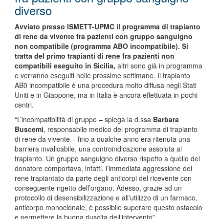
diverso
Avviato presso ISMETT-UPMC il programma di trapianto
di rene da vivente fra pazienti con gruppo sanguigno
non compatibile (programma ABO incompatibile). Si
tratta del primo trapianti di rene fra pazienti non
compatibili eseguito in Sicilia,
altri sono già in programma
e verranno eseguiti nelle prossime settimane. Il trapianto
AB0 incompatibile è una procedura molto diffusa negli Stati
Uniti e in Giappone, ma in Italia è ancora effettuata in pochi
centri.
“L’incompatibilità di gruppo – spiega la d.ssa
Barbara
Buscemi
, responsabile medico del programma di trapianto
di rene da vivente – fino a qualche anno era ritenuta una
barriera invalicabile, una controindicazione assoluta al
trapianto. Un gruppo sanguigno diverso rispetto a quello del
donatore comportava, infatti, l’immediata aggressione del
rene trapiantato da parte degli anticorpi del ricevente con
conseguente rigetto dell’organo. Adesso, grazie ad un
protocollo di desensibilizzazione e all’utilizzo di un farmaco,
anticorpo monoclonale, è possibile superare questo ostacolo
e permettere la buona riuscita dell’intervento”.