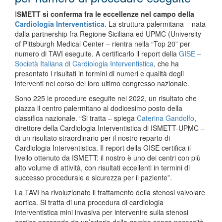
I
SMETT si conferma fra le eccellenze nel campo della
Cardiologia Interventistica
. La struttura palermitana – nata
dalla partnership fra Regione Siciliana ed UPMC (University
of Pittsburgh Medical Center – rientra nella “Top 20” per
numero di TAVI eseguite. A certificarlo il report della
GISE –
Società Italiana di Cardiologia Interventistica
, che ha
presentato i risultati in termini di numeri e qualità degli
interventi nel corso del loro ultimo congresso nazionale.
Sono 225 le procedure eseguite nel 2022, un risultato che
piazza il centro palermitano al dodicesimo posto della
classifica nazionale. “Si tratta – spiega
Caterina Gandolfo
,
direttore della Cardiologia Interventistica di ISMETT-UPMC –
di un risultato straordinario per il nostro reparto di
Cardiologia Interventistica. Il report della GISE certifica il
livello ottenuto da ISMETT: il nostro è uno dei centri con più
alto volume di attività, con risultati eccellenti in termini di
successo procedurale e sicurezza per il paziente”.
La TAVI ha rivoluzionato il trattamento della stenosi valvolare
aortica. Si tratta di una procedura di cardiologia
interventistica mini invasiva per intervenire sulla stenosi
aortica passando da un’arteria della gamba senza necessità