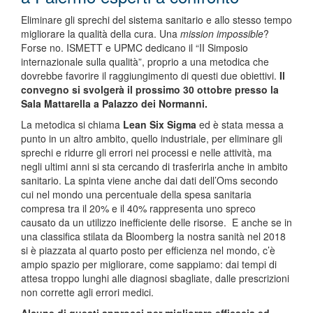
Eliminare gli sprechi del sistema sanitario e allo stesso tempo
migliorare la qualità della cura. Una
mission impossible
?
Forse no. ISMETT e UPMC dedicano il “II Simposio
internazionale sulla qualità”, proprio a una metodica che
dovrebbe favorire il raggiungimento di questi due obiettivi.
Il
convegno si svolgerà il prossimo 30 ottobre presso la
Sala Mattarella a Palazzo dei Normanni.
La metodica si chiama
Lean Six Sigma
ed è stata messa a
punto in un altro ambito, quello industriale, per eliminare gli
sprechi e ridurre gli errori nei processi e nelle attività, ma
negli ultimi anni si sta cercando di trasferirla anche in ambito
sanitario. La spinta viene anche dai dati dell’Oms secondo
cui nel mondo una percentuale della spesa sanitaria
compresa tra il 20% e il 40% rappresenta uno spreco
causato da un utilizzo inefficiente delle risorse. E anche se in
una classifica stilata da Bloomberg la nostra sanità nel 2018
si è piazzata al quarto posto per efficienza nel mondo, c’è
ampio spazio per migliorare, come sappiamo: dai tempi di
attesa troppo lunghi alle diagnosi sbagliate, dalle prescrizioni
non corrette agli errori medici.
Alcune di questi approcci per migliorare efficacia ed