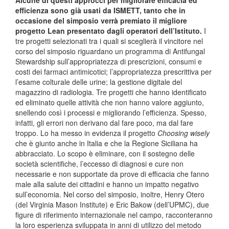
efficienza sono già usati da ISMETT, tanto che in
occasione del simposio verrà premiato il migliore
progetto Lean presentato dagli operatori dell’Istituto.
I
tre progetti selezionati tra i quali si sceglierà il vincitore nel
corso del simposio riguardano un programma di Antifungal
Stewardship sull’appropriatezza di prescrizioni, consumi e
costi dei farmaci antimicotici; l’appropriatezza prescrittiva per
l’esame colturale delle urine; la gestione digitale del
magazzino di radiologia. Tre progetti che hanno identificato
ed eliminato quelle attività che non hanno valore aggiunto,
snellendo così i processi e migliorando l’efficienza. Spesso,
infatti, gli errori non derivano dal fare poco, ma dal fare
troppo. Lo ha messo in evidenza il progetto
Choosing wisely
che è giunto anche in Italia e che la Regione Siciliana ha
abbracciato. Lo scopo è eliminare, con il sostegno delle
società scientifiche, l’eccesso di diagnosi e cure non
necessarie e non supportate da prove di efficacia che fanno
male alla salute dei cittadini e hanno un impatto negativo
sull’economia. Nel corso del simposio, inoltre, Henry Otero
(del Virginia Mason Institute) e Eric Bakow (dell’UPMC), due
figure di riferimento internazionale nel campo, racconteranno
la loro esperienza sviluppata in anni di utilizzo del metodo