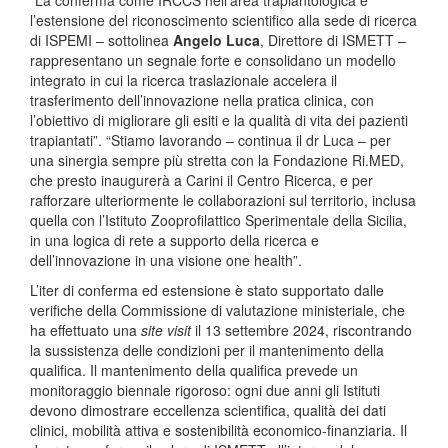
l’estensione del riconoscimento scientifico alla sede di ricerca
di ISPEMI – sottolinea
Angelo Luca
, Direttore di ISMETT –
rappresentano un segnale forte e consolidano un modello
integrato in cui la ricerca traslazionale accelera il
trasferimento dell’innovazione nella pratica clinica, con
l’obiettivo di migliorare gli esiti e la qualità di vita dei pazienti
trapiantati”. “Stiamo lavorando – continua il dr Luca – per
una sinergia sempre più stretta con la Fondazione Ri.MED,
che presto inaugurerà a Carini il Centro Ricerca, e per
rafforzare ulteriormente le collaborazioni sul territorio, inclusa
quella con l’Istituto Zooprofilattico Sperimentale della Sicilia,
in una logica di rete a supporto della ricerca e
dell’innovazione in una visione one health”.
L’iter di conferma ed estensione è stato supportato dalle
verifiche della Commissione di valutazione ministeriale, che
ha effettuato una
site visit
il 13 settembre 2024, riscontrando
la sussistenza delle condizioni per il mantenimento della
qualifica. Il mantenimento della qualifica prevede un
monitoraggio biennale rigoroso: ogni due anni gli Istituti
devono dimostrare eccellenza scientifica, qualità dei dati
clinici, mobilità attiva e sostenibilità economico-finanziaria. Il