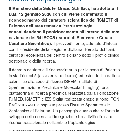
Il Ministero della Salute, Orazio Schillaci, ha adottato il
D.M. 12 gennaio 2026 con cui viene confermato il
riconoscimento del carattere scientifico dell’ISMETT di
Palermo nell’area tematica “trapiantologia”,
consolidandone il posizionamento all’interno della rete
nazionale dei 54 IRCCS (Istituti di Ricovero e Cura a
Carattere Scientifico).
Il provvedimento, adottato d’intesa
con il Presidente della Regione Siciliana, Renato Schifani,
certifica l’eccellenza del centro siciliano sotto il profilo clinico,
gestionale e della ricerca.
Il decreto conferma il riconoscimento per la sede di Palermo
in via Tricomi 5 (assistenza e ricerca) ed estende il carattere
scientifico alla sede di ricerca ISPEMI (Istituto di
Sperimentazione Preclinica e Molecular Imaging), una
piattaforma di ricerca preclinica realizzata dalla Fondazione
Ri.MED, ISMETT e IZS Sicilia realizzata grazie ai fondi PON
R&C 2007–2013 ospitato presso l’Istituto Sperimentale
Zootecnico di Palermo. Un passaggio questo che rafforza lo
sviluppo della ricerca e l’integrazione tra attività clinica e
ricerca traslazionale nell’ambito trapiantologico.
“La conferma come IRCCS nell’area trapiantologica e