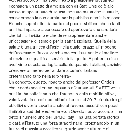
riconsacra un patto di amicizia con gli Stati Uniti ed è allo
stesso tempo un atto di fiducia meritato ma anche inusuale,
considerando la sua durata, per la pubblica amministrazione.
Fiducia, soprattutto, da parte del popolo siciliano che in tanti
anni ha imparato a conoscere ed apprezzare una struttura
che tutti ci invidiano e che deve rappresentare anche
un’occasione di stimolo per la sanità siciliana. Quella della
salute è una trincea difficile nella quale, grazie all’impegno
dell’assessore Razza, cerchiamo continuamente di mettere
attenzione e qualità al servizio della gente. E potremo dire di
aver vinto questa battaglia soltanto quando i siciliani, anzichè
prendere un aereo per andare a curarsi lontano,
preferiranno farlo nella loro terra».
Un concetto, questo, ribadito anche dal professor Gridelli
che, ricordando il primo trapianto effettuato all’ISMETT venti
anni fa, ha sottolineato che l’aumento della mobilità attiva,
valorizzata in quasi due milioni di euro nel 2017, rientra tra gli
obiettivi e verrà favorita anche attraverso accordi con paesi
limitrofi a sud del Mediterraneo. «Questo nuovo accordo – ha
detto il numero uno dell’UPMC Italy – ha una portata storica
e darà all’Istituto una forza straordinaria, proiettandolo in un
futuro di massima eccellenza, grazie anche alla rete di