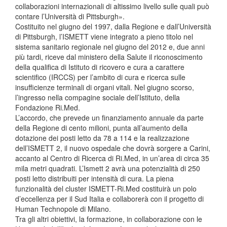
collaborazioni internazionali di altissimo livello sulle quali può
contare l’Università di Pittsburgh».
Costituito nel giugno del 1997, dalla Regione e dall’Università
di Pittsburgh, l’ISMETT viene integrato a pieno titolo nel
sistema sanitario regionale nel giugno del 2012 e, due anni
più tardi, riceve dal ministero della Salute il riconoscimento
della qualifica di Istituto di ricovero e cura a carattere
scientifico (IRCCS) per l’ambito di cura e ricerca sulle
insufficienze terminali di organi vitali. Nel giugno scorso,
l’ingresso nella compagine sociale dell’Istituto, della
Fondazione Ri.Med.
L’accordo, che prevede un finanziamento annuale da parte
della Regione di cento milioni, punta all’aumento della
dotazione dei posti letto da 78 a 114 e la realizzazione
dell’ISMETT 2, il nuovo ospedale che dovrà sorgere a Carini,
accanto al Centro di Ricerca di Ri.Med, in un’area di circa 35
mila metri quadrati. L’Ismett 2 avrà una potenzialità di 250
posti letto distribuiti per intensità di cura. La piena
funzionalità del cluster ISMETT-Ri.Med costituirà un polo
d’eccellenza per il Sud Italia e collaborerà con il progetto di
Human Technopole di Milano.
Tra gli altri obiettivi, la formazione, in collaborazione con le