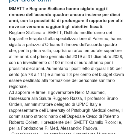
ISMETT e Regione Siciliana hanno siglato oggi il
rinnovo dell’accordo quadro: ancora insieme per dieci
anni, con la possibilità di prolungare il rapporto per altri
nove se verranno raggiunti gli obiettivi fissati.
Regione Siciliana e ISMETT, l’Istituto mediterraneo dei
trapianti e terapie di alta specializzazione di Palermo, hanno
siglato a palazzo d’Orleans il rinnovo dell’accordo quadro
che, per la prima volta, coprirà un arco temporale superiore
ai tre anni: dal primo gennaio del 2019 al 31 dicembre 2028,
con un investimento di 100 milioni di euro all’anno per i
prossimi dieci anni. Aumentano i posti letto di quasi il 50 per
cento (da 78 a 114) e almeno il 3 per cento del budget dovrà
essere destinato alla formazione del personale sanitario
regionale.
Ad apporre le firme, il governatore Nello Musumeci,
l’assessore alla Salute Ruggero Razza, il professor Bruno
Gridelli, amministratore delegato di UPMC Italy e
rappresentante dell’University of Pittsburgh Medical center, il
commissario straordinario dell’Ospedale Civico di Palermo
Roberto Colletti, il presidente dell’ISMETT Camillo Ricordi e,
per la Fondazione Ri.Med, Alessandro Padova.
«Quest’accordo – ha sottolineato il presidente Musumeci –