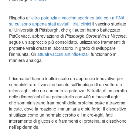
Rispetto all’
altro potenziale vaccino sperimentale con mRNA
su cui sono appena stati avviati i trial clinici
il vaccino studiato
all’Università di Pittsburgh, che gli autori hanno battezzato
PittCoVacc, abbreviazione di
Pittsburgh CoronaVirus Vaccine
,
segue un approccio più consolidato, utilizzando frammenti di
proteine ​​virali creati in laboratorio in grado di sviluppare
l’immunità. Gli
attuali vaccini antinfluenzali
funzionano in
maniera analoga.
I ricercatori hanno inoltre usato un approccio innovativo per
somministrare il vaccino basato sull’impiego di un vettore a
micro-aghi, che ne aumenta la potenza. Si tratta di un cerotto
delle dimensioni di un polpastrello con 400 minuscoli aghi
che somministrano frammenti della proteina
spike
attraverso
la cute, dove la reazione immunitaria è più forte. Il dispositivo
si utilizza come un normale cerotto e i micro-aghi, fatti
interamente di glucosio e frammenti di proteina, si dissolvono
nell’epidermide.