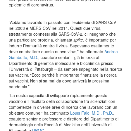
epidemie di coronavirus.
“Abbiamo lavorato in passato con l’epidemia di SARS-CoV
nel 2003 e MERS‐CoV nel 2014. Questi due virus,
strettamente connessi alla SARS-CoV-2, ci insegnano che
una particolare proteina, chiamata
spike
, è importante per
indurre l’immunità contro il virus. Sapevamo esattamente
dove combattere questo nuovo virus,” ha affermato
Andrea
Gambotto, M.D.
, coautore senior – già in forza al
Dipartimento di genetica molecolare e biochimica presso
l’Università di Pittsburgh – da sempre impegnato nella ricerca
sui vaccini. “Ecco perché è importante finanziare la ricerca
sui vaccini. Non si sa mai da dove arriverà la prossima
pandemia.”
“La nostra capacità di sviluppare rapidamente questo
vaccino è il risultato della collaborazione tra scienziati con
competenze in diverse aree di ricerca che lavorano con un
obiettivo comune,” ha continuato
Louis Falo, M.D., Ph.D.
,
coautore senior e professore e direttore del Dipartimento di
dermatologia della Facoltà di Medicina dell’Università di
Pittsburgh e
UPMC
.