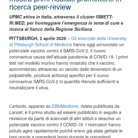
ricerca peer-review
UPMC attiva in Italia, attraverso il cluster ISMETT-
Ri.MED, per fronteggiare l’emergenza in tema di cure e
ricerca al fianco della Regione Siciliana
PITTSBURGH, 2 aprile 2020
–
Gli scienziati della University
of Pittsburgh School of Medicine
hanno oggi annunciato un
potenziale vaccino contro il SARS-CoV-2, il nuovo
coronavirus causa dell’attuale pandemia di COVID-19. I primi
test nel modello murino hanno mostrato che il vaccino,
somministrato attraverso un cerotto delle dimensioni di un
polpastrello, produce anticorpi specifici per il nuovo
coronavirus SARS-CoV-2 in quantità ritenute sufficienti a
neutralizzare il virus.
L’articolo, apparso su
EBioMedicine
, rivista pubblicata da
Lancet
, è il primo studio ad essere pubblicato in seguito a
revisione da parte di scienziati di altri istituti e descrive un
potenziale vaccino contro il COVID-19. I ricercatori hanno
potuto agire rapidamente poiché erano già state gettate le
basi grazie a precedenti lavori durante le precedenti