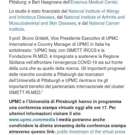
Pittsburg; e Bart Haagmans dell’
Erasmus Medical Center
.
Lo studio è stato finanziato dal
National Institute of Allergy
and Infectious Diseases
, dal
National Institute of Arthritis and
Musculoskeletal and Skin Diseases
, e dal
National Cancer
Institute
.
Il prof. Bruno Gridelli, Vice Presidente Esecutivo di UPMC
International e Country Manager di UPMC in Italia ha
sottolineato: “UPMC Italy, con ISMETT IRCCS e la
Fondazione Ri.MED, è impegnata a sostenere la Regione
Siciliana nell’affrontare l’emergenza COVID-19 sia sul fronte
della cura che su quello della ricerca. Gli importanti progressi
delle ricerche condotte a Pittsburgh dai ricercatori
dell’Università di Pittsburgh e UPMC rientrano tra gli
importanti benefici del partenariato internazionale del cluster
ISMETT-Ri.MED.”
UPMC e l’Università di Pittsburgh hanno in programma
una conferenza stampa virtuale oggi alle ore 17. Per
ulteriori informazioni visitare il sito
www.upmc.com/media
I media potranno anche
condividere la diretta streaming della conferenza stampa
attraverso questo link
:
public livestream of the virtual press