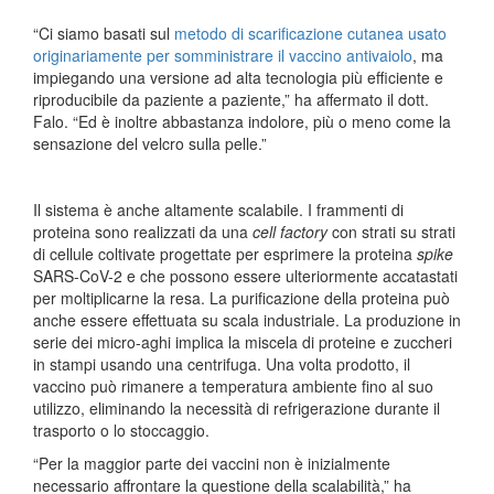
“Ci siamo basati sul
metodo di scarificazione cutanea usato
originariamente per somministrare il vaccino antivaiolo
, ma
impiegando una versione ad alta tecnologia più efficiente e
riproducibile da paziente a paziente,” ha affermato il dott.
Falo. “Ed è inoltre abbastanza indolore, più o meno come la
sensazione del velcro sulla pelle.”
Il sistema è anche altamente scalabile. I frammenti di
proteina sono realizzati da una
cell factory
con strati su strati
di cellule coltivate progettate per esprimere la proteina
spike
SARS-CoV-2 e che possono essere ulteriormente accatastati
per moltiplicarne la resa. La purificazione della proteina può
anche essere effettuata su scala industriale. La produzione in
serie dei micro-aghi implica la miscela di proteine ​​e zuccheri
in stampi usando una centrifuga. Una volta prodotto, il
vaccino può rimanere a temperatura ambiente fino al suo
utilizzo, eliminando la necessità di refrigerazione durante il
trasporto o lo stoccaggio.
“Per la maggior parte dei vaccini non è inizialmente
necessario affrontare la questione della scalabilità,” ha