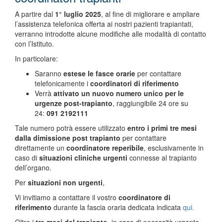
A partire dal
1° luglio 2025
, al fine di migliorare e ampliare
l’assistenza telefonica offerta ai nostri pazienti trapiantati,
verranno introdotte alcune modifiche alle modalità di contatto
con l’Istituto.
In particolare:
Saranno
estese le fasce orarie
per contattare
telefonicamente i
coordinatori di riferimento
Verrà
attivato un nuovo numero unico per le
urgenze post-trapianto
, raggiungibile 24 ore su
24:
091 2192111
Tale numero potrà essere utilizzato
entro i primi tre mesi
dalla dimissione post trapianto
per contattare
direttamente un
coordinatore reperibile
, esclusivamente in
caso di
situazioni cliniche urgenti
connesse al trapianto
dell’organo.
Per
situazioni non urgenti
,
Vi invitiamo a contattare il vostro
coordinatore di
riferimento
durante la fascia oraria dedicata indicata
qui.
Oltre i
tre mesi dal trapianto
, in caso di necessità urgente,