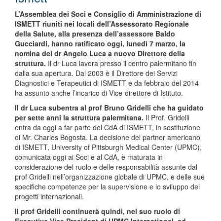
L’Assemblea dei Soci e Consiglio di Amministrazione di
ISMETT riuniti nei locali dell’Assessorato Regionale
della Salute, alla presenza dell’assessore Baldo
Gucciardi, hanno ratificato oggi, lunedì 7 marzo, la
nomina del dr Angelo Luca a nuovo Direttore della
struttura.
Il dr Luca lavora presso il centro palermitano fin
dalla sua apertura. Dal 2003 è il Direttore dei Servizi
Diagnostici e Terapeutici di ISMETT e da febbraio del 2014
ha assunto anche l’incarico di Vice-direttore di Istituto.
Il dr Luca subentra al prof Bruno Gridelli che ha guidato
per sette anni la struttura palermitana.
Il Prof. Gridelli
entra da oggi a far parte del CdA di ISMETT, in sostituzione
di Mr. Charles Bogosta. La decisione del partner americano
di ISMETT, University of Pittsburgh Medical Center (UPMC),
comunicata oggi ai Soci e al CdA, è maturata in
considerazione del ruolo e delle responsabilità assunte dal
prof Gridelli nell’organizzazione globale di UPMC, e delle sue
specifiche competenze per la supervisione e lo sviluppo dei
progetti internazionali.
Il prof Gridelli continuerà quindi, nel suo ruolo di
Executive Vice President di UPMC International, ad