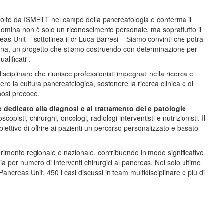
volto da ISMETT nel campo della pancreatologia e conferma il
a nomina non è solo un riconoscimento personale, ma soprattutto il
eas Unit – sottolinea il dr Luca Barresi – Siamo convinti che potrà
iliana, un progetto che stiamo costruendo con determinazione per
alificati”.
isciplinare che riunisce professionisti impegnati nella ricerca e
e la cultura pancreatologica, sostenere la ricerca clinica e di
nosi precoce.
dedicato alla diagnosi e al trattamento delle patologie
pisti, chirurghi, oncologi, radiologi interventisti e nutrizionisti. Il
obiettivo di offrire ai pazienti un percorso personalizzato e basato
ferimento regionale e nazionale, contribuendo in modo significativo
lia per numero di interventi chirurgici al pancreas. Nel solo ultimo
 Pancreas Unit, 450 i casi discussi in team multidisciplinare e più di