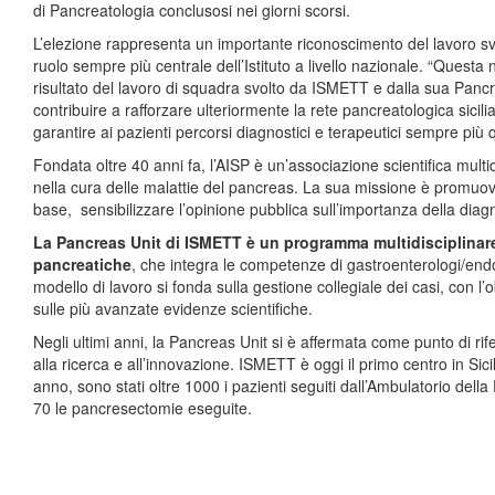
di Pancreatologia conclusosi nei giorni scorsi.
L’elezione rappresenta un importante riconoscimento del lavoro s
ruolo sempre più centrale dell’Istituto a livello nazionale. “Quest
risultato del lavoro di squadra svolto da ISMETT e dalla sua Pancr
contribuire a rafforzare ulteriormente la rete pancreatologica sic
garantire ai pazienti percorsi diagnostici e terapeutici sempre più qu
Fondata oltre 40 anni fa, l’AISP è un’associazione scientifica multid
nella cura delle malattie del pancreas. La sua missione è promuover
base, sensibilizzare l’opinione pubblica sull’importanza della diag
La Pancreas Unit di ISMETT è un programma multidisciplinare 
pancreatiche
, che integra le competenze di gastroenterologi/endosco
modello di lavoro si fonda sulla gestione collegiale dei casi, con l’
sulle più avanzate evidenze scientifiche.
Negli ultimi anni, la Pancreas Unit si è affermata come punto di ri
alla ricerca e all’innovazione. ISMETT è oggi il primo centro in Sici
anno, sono stati oltre 1000 i pazienti seguiti dall’Ambulatorio della
70 le pancresectomie eseguite.