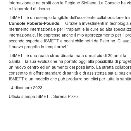
internazionale no profit con la Regione Siciliana. La Console ha visit
e i laboratori di ricerca. .
“ISMETT è un esempio tangibile dell’eccellente collaborazione tra Si
Console Roberts-Pounds.
– Grazie a investimenti in tecnologia e 
riferimento internazionale per i trapianti e le cure ad alta specializz
internazionale. Ho espresso anche il mio apprezzamento per il pro
secondo ospedale ISMETT a pochi chilometri da Palermo. Ci auguria
il nuovo progetto in tempi brevi.”
“ISMETT è una realtà straordinaria, nata ormai più di 20 anni fa –
Sanità – la sua evoluzione ha portato oggi alla possibilità di proge
un nuovo centro ed un aumento dei posti letto. La stretta collaborazio
consentito di offrire standard di sanità e di assistenza sia ai pazi
ISMETT è un modello che può produrre benefici per tutta la sanità
14 dicembre 2023
Ufficio stampa ISMETT: Serena Pizzo