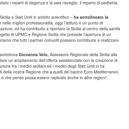
ato i reparti di degenza e la sala risveglio, il reparto di pediatria,
cilia e Stati Uniti in ambito scientifico –
ha sottolineato la
nelle migliori professionalità, oggi l’Istituto è un punto di
azione, ed ha contribuito a riportare la Sicilia al centro della sanità
getto di UPMC e Regione Sicilia che prevede l’apertura di un
mo che tutti i partner coinvolti possano contribuire a realizzare
 sottolinea
Giovanna Volo,
Assessore Regionale della Sicilia alla
ttare un ampliamento dell’offerta assistenziale con la creazione di
ne fra i medici siciliani ed i medici degli Stati Uniti ci ha
enti della nostra Regione che a quelli del bacino Euro-Mediterraneo.
 e che penso possa essere replicato anche in altre regioni”.