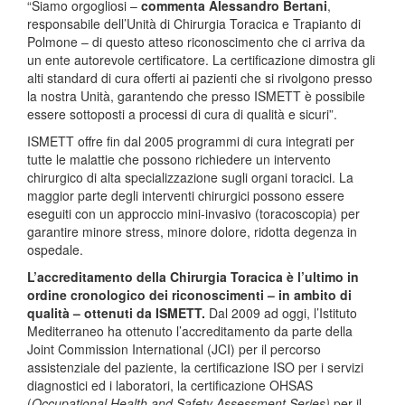
“Siamo orgogliosi –
commenta Alessandro Bertani
,
responsabile dell’Unità di Chirurgia Toracica e Trapianto di
Polmone – di questo atteso riconoscimento che ci arriva da
un ente autorevole certificatore. La certificazione dimostra gli
alti standard di cura offerti ai pazienti che si rivolgono presso
la nostra Unità, garantendo che presso ISMETT è possibile
essere sottoposti a processi di cura di qualità e sicuri”.
ISMETT offre fin dal 2005 programmi di cura integrati per
tutte le malattie che possono richiedere un intervento
chirurgico di alta specializzazione sugli organi toracici. La
maggior parte degli interventi chirurgici possono essere
eseguiti con un approccio mini-invasivo (toracoscopia) per
garantire minore stress, minore dolore, ridotta degenza in
ospedale.
L’accreditamento della Chirurgia Toracica è l’ultimo in
ordine cronologico dei riconoscimenti – in ambito di
qualità – ottenuti da ISMETT.
Dal 2009 ad oggi, l’Istituto
Mediterraneo ha ottenuto l’accreditamento da parte della
Joint Commission International (JCI) per il percorso
assistenziale del paziente, la certificazione ISO per i servizi
diagnostici ed i laboratori, la certificazione OHSAS
(
Occupational Health and Safety Assessment Series)
per il