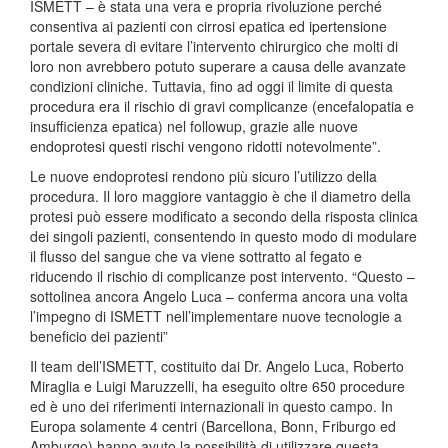
ISMETT – è stata una vera e propria rivoluzione perché
consentiva ai pazienti con cirrosi epatica ed ipertensione
portale severa di evitare l’intervento chirurgico che molti di
loro non avrebbero potuto superare a causa delle avanzate
condizioni cliniche. Tuttavia, fino ad oggi il limite di questa
procedura era il rischio di gravi complicanze (encefalopatia e
insufficienza epatica) nel followup, grazie alle nuove
endoprotesi questi rischi vengono ridotti notevolmente”.
Le nuove endoprotesi rendono più sicuro l’utilizzo della
procedura. Il loro maggiore vantaggio è che il diametro della
protesi può essere modificato a secondo della risposta clinica
dei singoli pazienti, consentendo in questo modo di modulare
il flusso del sangue che va viene sottratto al fegato e
riducendo il rischio di complicanze post intervento. “Questo –
sottolinea ancora Angelo Luca – conferma ancora una volta
l’impegno di ISMETT nell’implementare nuove tecnologie a
beneficio dei pazienti”
Il team dell’ISMETT, costituito dai Dr. Angelo Luca, Roberto
Miraglia e Luigi Maruzzelli, ha eseguito oltre 650 procedure
ed è uno dei riferimenti internazionali in questo campo. In
Europa solamente 4 centri (Barcellona, Bonn, Friburgo ed
Amburgo) hanno avuto la possibilità di utilizzare questa