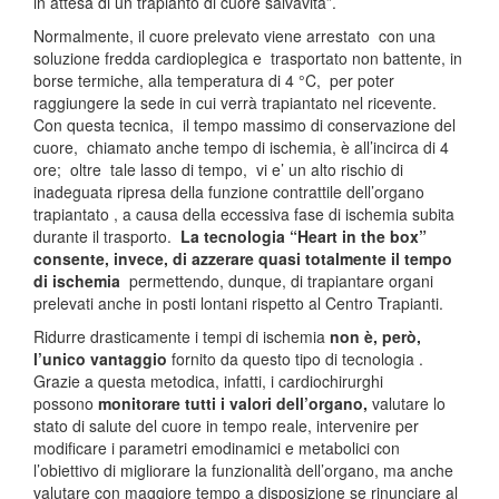
in attesa di un trapianto di cuore salvavita”.
Normalmente, il cuore prelevato viene arrestato con una
soluzione fredda cardioplegica e trasportato non battente, in
borse termiche, alla temperatura di 4 °C, per poter
raggiungere la sede in cui verrà trapiantato nel ricevente.
Con questa tecnica, il tempo massimo di conservazione del
cuore, chiamato anche tempo di ischemia, è all’incirca di 4
ore; oltre tale lasso di tempo, vi e’ un alto rischio di
inadeguata ripresa della funzione contrattile dell’organo
trapiantato , a causa della eccessiva fase di ischemia subita
durante il trasporto.
La tecnologia “Heart in the box”
consente, invece, di azzerare quasi totalmente il tempo
di ischemia
permettendo, dunque, di trapiantare organi
prelevati anche in posti lontani rispetto al Centro Trapianti.
Ridurre drasticamente i tempi di ischemia
non è, però,
l’unico vantaggio
fornito da questo tipo di tecnologia .
Grazie a questa metodica, infatti, i cardiochirurghi
possono
monitorare tutti i valori dell’organo,
valutare lo
stato di salute del cuore in tempo reale, intervenire per
modificare i parametri emodinamici e metabolici con
l’obiettivo di migliorare la funzionalità dell’organo, ma anche
valutare con maggiore tempo a disposizione se rinunciare al