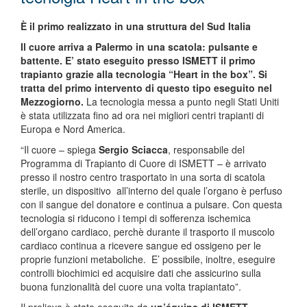
È il primo realizzato in una struttura del Sud Italia
Il cuore arriva a Palermo in una scatola: pulsante e
battente. E’ stato eseguito presso ISMETT il primo
trapianto grazie alla tecnologia “Heart in the box”. Si
tratta del primo intervento di questo tipo eseguito nel
Mezzogiorno.
La tecnologia messa a punto negli Stati Uniti
è stata utilizzata fino ad ora nei migliori centri trapianti di
Europa e Nord America.
“Il cuore – spiega
Sergio Sciacca
, responsabile del
Programma di Trapianto di Cuore di ISMETT – è arrivato
presso il nostro centro trasportato in una sorta di scatola
sterile, un dispositivo all’interno del quale l’organo è perfuso
con il sangue del donatore e continua a pulsare. Con questa
tecnologia si riducono i tempi di sofferenza ischemica
dell’organo cardiaco, perchè durante il trasporto il muscolo
cardiaco continua a ricevere sangue ed ossigeno per le
proprie funzioni metaboliche. E’ possibile, inoltre, eseguire
controlli biochimici ed acquisire dati che assicurino sulla
buona funzionalità del cuore una volta trapiantato”.
Il prelievo è stato eseguito da
un’équipe di ISMETT