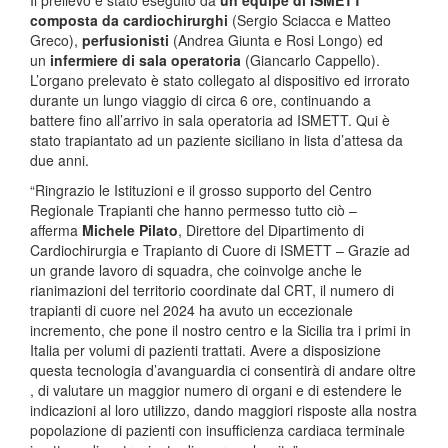
composta da cardiochirurghi
(Sergio Sciacca e Matteo
Greco),
perfusionisti
(Andrea Giunta e Rosi Longo) ed
un
infermiere di sala operatoria
(Giancarlo Cappello).
L’organo prelevato è stato collegato al dispositivo ed irrorato
durante un lungo viaggio di circa 6 ore, continuando a
battere fino all’arrivo in sala operatoria ad ISMETT. Qui è
stato trapiantato ad un paziente siciliano in lista d’attesa da
due anni.
“Ringrazio le Istituzioni e il grosso supporto del Centro
Regionale Trapianti che hanno permesso tutto ciò –
afferma
Michele Pilato
, Direttore del Dipartimento di
Cardiochirurgia e Trapianto di Cuore di ISMETT – Grazie ad
un grande lavoro di squadra, che coinvolge anche le
rianimazioni del territorio coordinate dal CRT, il numero di
trapianti di cuore nel 2024 ha avuto un eccezionale
incremento, che pone il nostro centro e la Sicilia tra i primi in
Italia per volumi di pazienti trattati. Avere a disposizione
questa tecnologia d’avanguardia ci consentirà di andare oltre
, di valutare un maggior numero di organi e di estendere le
indicazioni al loro utilizzo, dando maggiori risposte alla nostra
popolazione di pazienti con insufficienza cardiaca terminale