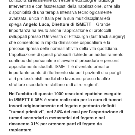
interventisti e con fisioterapisti della riabilitazione, oltre alla
disponibilità di una terapia intensiva tecnologicamente
avanzata, unica in Italia per la sua multidisciplinarietà –
spiega
Angelo Luca, Direttore di ISMETT
– Grande
importanza ha avuto anche l’applicazione di protocolli
sviluppati presso l’Università di Pittsburgh (fast track surgery)
che consentono la rapida dimissione ospedaliera e la
precoce ripresa delle normali attività della vita quotidiana.
L’applicazione di questi protocolli richiede un addestramento
continuo del personale e si avvale di procedure e percorsi
appositamente studiati. ISMETT è diventato ormai un
importante punto di riferimento sia per i pazienti che per gli
altri professionisti medici che lavorano presso le altre
strutture ospedaliere siciliane e di altre regioni”.
Nell’ambito di queste 1000 resezioni epatiche eseguite
in ISMETT il 35% è stato realizzato per la cura di tumori
insorti originariamente nel fegato e pertanto definiti
“tumori primitivi”, nel 34% dei casi per l’asportazione di
tumori secondari o metastatici del fegato e nel
rimanente 31% per ottenere parti di fegato da
trapiantare.