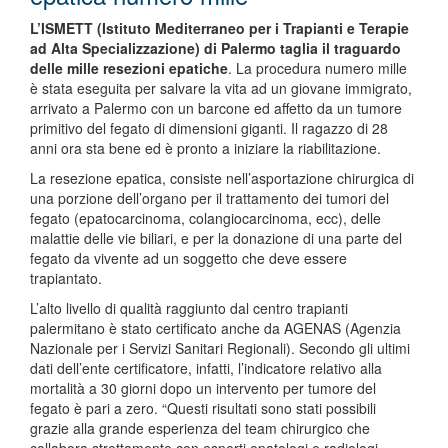
L’ISMETT (Istituto Mediterraneo per i Trapianti e Terapie
ad Alta Specializzazione) di Palermo taglia il traguardo
delle mille resezioni epatiche
. La procedura numero mille
è stata eseguita per salvare la vita ad un giovane immigrato,
arrivato a Palermo con un barcone ed affetto da un tumore
primitivo del fegato di dimensioni giganti. Il ragazzo di 28
anni ora sta bene ed è pronto a iniziare la riabilitazione.
La resezione epatica, consiste nell’asportazione chirurgica di
una porzione dell’organo per il trattamento dei tumori del
fegato (epatocarcinoma, colangiocarcinoma, ecc), delle
malattie delle vie biliari, e per la donazione di una parte del
fegato da vivente ad un soggetto che deve essere
trapiantato.
L’alto livello di qualità raggiunto dal centro trapianti
palermitano è stato certificato anche da AGENAS (Agenzia
Nazionale per i Servizi Sanitari Regionali). Secondo gli ultimi
dati dell’ente certificatore, infatti, l’indicatore relativo alla
mortalità a 30 giorni dopo un intervento per tumore del
fegato è pari a zero. “Questi risultati sono stati possibili
grazie alla grande esperienza del team chirurgico che
collabora strettamente con esperti epatologi e radiologi